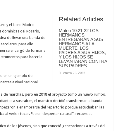
Related Articles
turo y el Liceo Madre
Mateo 10:21-22 LOS
s dominicas del Rosario,
HERMANOS
idea de llevar una banda de
ENTREGARÁN A SUS
HERMANOS A LA
escolares, para ello
MUERTE, LOS
uien se encargó de formar a
PADRES A SUS HIJOS,
Y LOS HIJOS SE
instrumentos para hacer la
LEVANTARÁN CONTRA
SUS PADRES. .
enero 29, 2026
do en un ejemplo de
centes a nivel nacional.
a de marchas, pero en 2018 el proyecto tomó un nuevo rumbo.
diantes a sus raíces, el maestro decidió transformar la banda
mpezaron a enamorarse del repertorio porque escuchaban las
aba al verlos tocar. Fue un despertar cultural”, recuerda.
tico de los jóvenes, sino que conectó generaciones a través del