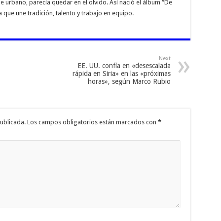
urbano, parecía quedar en el olvido. Así nació el álbum “De
que une tradición, talento y trabajo en equipo.
Next
EE. UU. confía en «desescalada
rápida en Siria» en las «próximas
horas», según Marco Rubio
ublicada.
Los campos obligatorios están marcados con
*