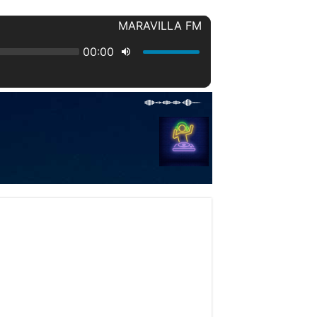
 LEVANTARÁN CONTRA SUS PADRES. .
inston Churchill
l se desplazaba de manera sospechosa.
los pasillos ansiosos por regresar a casa volvieron a marcar, este miércoles, la ruti
turísticos más atractivos del Caribe, no sólo para los visitantes extranjeros, sino 
esaparecida el pasado 31 de diciembre en Barrero, Puerto Plata.