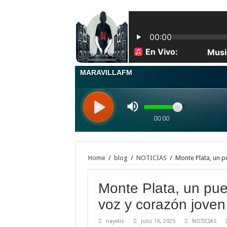
Mateo 10:21-22 LOS HERMANOS ENTREGARÁN A 
El Instituto Duartiano inaugura la primera estatua ecu
| Los indocumentados fueron encontrados escondidos e
Toronto acaba de romper récords con más de 46-60 cm
Maestros frente a las pizarras, estudiantes con cuader
| Apunta estos lugares en tu lista de viajes para este
| Una patrulla de la Policía Nacional se llevó por seg
Feliz navidad les desea jey one y su familia
La Perversa con su pa’ y los bebés: la familia que mu
La Perversa felicita a su suegra en el día de su cumple
Home
/
blog
/
NOTICIAS
/
Monte Plata, un p
Monte Plata, un pu
voz y corazón joven
nayelis
julio 16, 2025
NOTICIAS