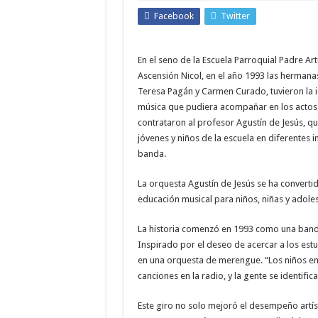
Facebook
Twitter
En el seno de la Escuela Parroquial Padre Ar
Ascensión Nicol, en el año 1993 las hermana
Teresa Pagán y Carmen Curado, tuvieron la 
música que pudiera acompañar en los actos 
contrataron al profesor Agustín de Jesús, q
jóvenes y niños de la escuela en diferentes 
banda.
La orquesta Agustín de Jesús se ha converti
educación musical para niños, niñas y adoles
La historia comenzó en 1993 como una band
Inspirado por el deseo de acercar a los estu
en una orquesta de merengue. “Los niños e
canciones en la radio, y la gente se identific
Este giro no solo mejoró el desempeño artís