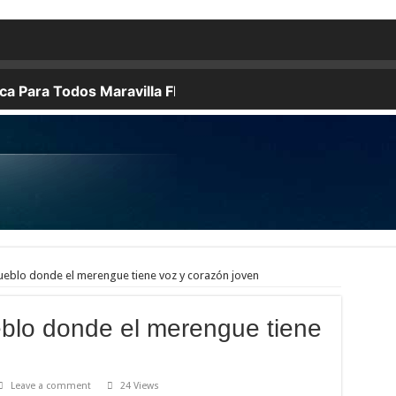
SUS HERMANOS A LA MUERTE, LOS PADRES A SUS HIJOS, Y LOS HIJOS SE
estre de Juan Pablo Duarte, ubicada en la intersección de las Av. 27 de Febrero y W
n la cámara frigorífica del camión marca Kia, color blanco, placa L440563, el cua
 de nieve en un solo día, la mayor acumulación diaria desde 1937.
nos abiertos y otros compartiendo anécdotas de las fiestas navideñas o caminando por 
 año, ya que República Dominicana continúa consolidándose como uno de los destinos 
unda ocasión a Rafael Rosario, tío de la niña Brianna Genao, de 3 años, reportada d
chos soñaban ver.
años.
ueblo donde el merengue tiene voz y corazón joven
eblo donde el merengue tiene
Leave a comment
24 Views