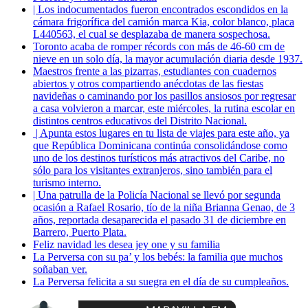
| Los indocumentados fueron encontrados escondidos en la
cámara frigorífica del camión marca Kia, color blanco, placa
L440563, el cual se desplazaba de manera sospechosa.
Toronto acaba de romper récords con más de 46-60 cm de
nieve en un solo día, la mayor acumulación diaria desde 1937.
Maestros frente a las pizarras, estudiantes con cuadernos
abiertos y otros compartiendo anécdotas de las fiestas
navideñas o caminando por los pasillos ansiosos por regresar
a casa volvieron a marcar, este miércoles, la rutina escolar en
distintos centros educativos del Distrito Nacional.
| Apunta estos lugares en tu lista de viajes para este año, ya
que República Dominicana continúa consolidándose como
uno de los destinos turísticos más atractivos del Caribe, no
sólo para los visitantes extranjeros, sino también para el
turismo interno.
| Una patrulla de la Policía Nacional se llevó por segunda
ocasión a Rafael Rosario, tío de la niña Brianna Genao, de 3
años, reportada desaparecida el pasado 31 de diciembre en
Barrero, Puerto Plata.
Feliz navidad les desea jey one y su familia
La Perversa con su pa’ y los bebés: la familia que muchos
soñaban ver.
La Perversa felicita a su suegra en el día de su cumpleaños.