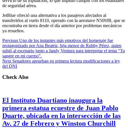
servicio de su tripulación, lo que impidió cumplir con los estándares
de seguridad aérea.
JetBlue ofreció una alternativa a los pasajeros afectados al
transferirlos al vuelo 8110, operado con la aeronave N509JB, que se
encontraba en tierra desde el día anterior por problemas mecánicos
ya resueltos.
Previous
Uno de los instantes más emotivos del homenaje fue
protagonizado por Ana Beatriz, hija menor de Rubby Pérez, quien
subió al escenario junto a Jandy Ventura para interpretar el tema “Tu
sangre en mi cuerpo”.
Next
Senadores aprueban en primera lectura modificaciones a ley
del DNI
Check Also
El Instituto Duartiano inaugura la
primera estatua ecuestre de Juan Pablo
Duarte, ubicada en la intersección de las
Av. 27 de Febrero y Winston Churchill