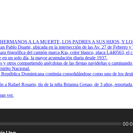
 HERMANOS A LA MUERTE, LOS PADRES A SUS HIJOS, Y L
Juan Pablo Duarte, ubicada en la intersección de las Av. 27 de Febrero y
ra frigorífica del camión marca Kia, color blanco, placa L440563, el 
 en un solo día, la mayor acumulación diaria desde 1937.
os y otros compartiendo anécdotas de las fiestas navideñas o caminando p
istrito Nacional.
ue República Dominicana continúa consolidándose como uno de los destino
ión a Rafael Rosario, tío de la niña Brianna Genao, de 3 años, reportad
ban ver.