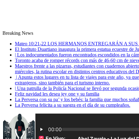
Breaking News
Mateo 10:21-22 LOS HERMANOS ENTREGARÁN A SUS
El Instituto Duartiano inaugura la primera estatua ecuestre de 
| Los indocumentados fueron encontrados escondidos en la cáma
Toronto acaba de romper récords con más de 46-60 cm de nieve
Maestros frente a las pizarras, estudiantes con cuadernos abiert
miércoles, la rutina escolar en distintos centros educativos del D
| Apunta estos lugares en tu lista de viajes para este año, ya q
extranjeros, sino también para el turismo interno.
| Una patrulla de la Policía Nacional se llevó por segunda ocas
Feliz navidad les desea jey one y su familia
La Perversa con su pa’ y los bebés: la familia que muchos soña
La Perversa felicita a su suegra en el día de su cumpleaños.