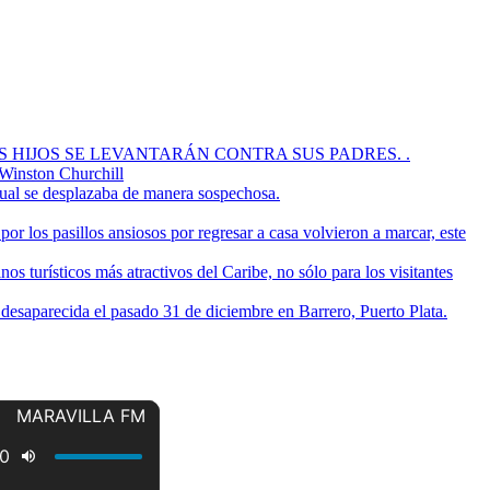
OS HIJOS SE LEVANTARÁN CONTRA SUS PADRES. .
 Winston Churchill
cual se desplazaba de manera sospechosa.
or los pasillos ansiosos por regresar a casa volvieron a marcar, este
s turísticos más atractivos del Caribe, no sólo para los visitantes
a desaparecida el pasado 31 de diciembre en Barrero, Puerto Plata.