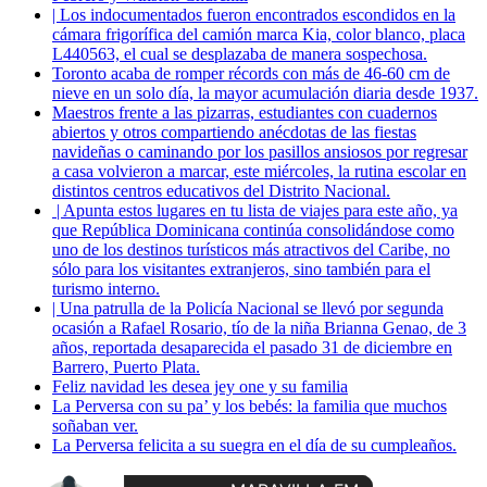
| Los indocumentados fueron encontrados escondidos en la
cámara frigorífica del camión marca Kia, color blanco, placa
L440563, el cual se desplazaba de manera sospechosa.
Toronto acaba de romper récords con más de 46-60 cm de
nieve en un solo día, la mayor acumulación diaria desde 1937.
Maestros frente a las pizarras, estudiantes con cuadernos
abiertos y otros compartiendo anécdotas de las fiestas
navideñas o caminando por los pasillos ansiosos por regresar
a casa volvieron a marcar, este miércoles, la rutina escolar en
distintos centros educativos del Distrito Nacional.
| Apunta estos lugares en tu lista de viajes para este año, ya
que República Dominicana continúa consolidándose como
uno de los destinos turísticos más atractivos del Caribe, no
sólo para los visitantes extranjeros, sino también para el
turismo interno.
| Una patrulla de la Policía Nacional se llevó por segunda
ocasión a Rafael Rosario, tío de la niña Brianna Genao, de 3
años, reportada desaparecida el pasado 31 de diciembre en
Barrero, Puerto Plata.
Feliz navidad les desea jey one y su familia
La Perversa con su pa’ y los bebés: la familia que muchos
soñaban ver.
La Perversa felicita a su suegra en el día de su cumpleaños.