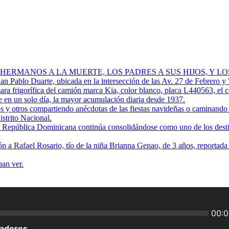
 HERMANOS A LA MUERTE, LOS PADRES A SUS HIJOS, Y L
Juan Pablo Duarte, ubicada en la intersección de las Av. 27 de Febrero y
ra frigorífica del camión marca Kia, color blanco, placa L440563, el 
 en un solo día, la mayor acumulación diaria desde 1937.
os y otros compartiendo anécdotas de las fiestas navideñas o caminando p
istrito Nacional.
ue República Dominicana continúa consolidándose como uno de los destino
ión a Rafael Rosario, tío de la niña Brianna Genao, de 3 años, reportad
ban ver.