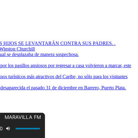
OS HIJOS SE LEVANTARÁN CONTRA SUS PADRES. .
 Winston Churchill
cual se desplazaba de manera sospechosa.
or los pasillos ansiosos por regresar a casa volvieron a marcar, este
s turísticos más atractivos del Caribe, no sólo para los visitantes
a desaparecida el pasado 31 de diciembre en Barrero, Puerto Plata.