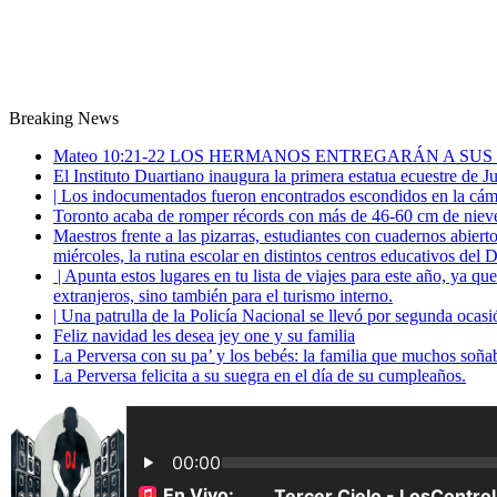
Breaking News
Mateo 10:21-22 LOS HERMANOS ENTREGARÁN A SUS
El Instituto Duartiano inaugura la primera estatua ecuestre de 
| Los indocumentados fueron encontrados escondidos en la cáma
Toronto acaba de romper récords con más de 46-60 cm de nieve
Maestros frente a las pizarras, estudiantes con cuadernos abiert
miércoles, la rutina escolar en distintos centros educativos del D
| Apunta estos lugares en tu lista de viajes para este año, ya q
extranjeros, sino también para el turismo interno.
| Una patrulla de la Policía Nacional se llevó por segunda ocas
Feliz navidad les desea jey one y su familia
La Perversa con su pa’ y los bebés: la familia que muchos soña
La Perversa felicita a su suegra en el día de su cumpleaños.