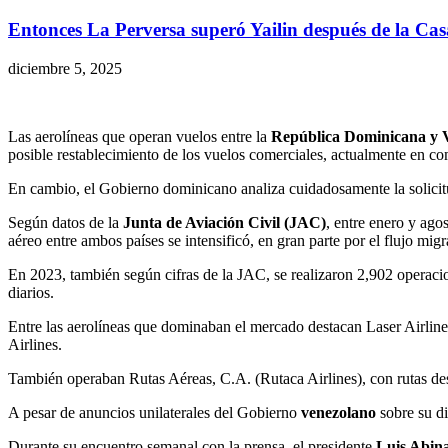
Entonces La Perversa superó Yailin después de la Cas
diciembre 5, 2025
Las aerolíneas que operan vuelos entre la
República Dominicana y 
posible restablecimiento de los vuelos comerciales, actualmente en c
En cambio, el Gobierno dominicano analiza cuidadosamente la solicitu
Según datos de la
Junta de Aviación Civil (JAC)
, entre enero y ago
aéreo entre ambos países se intensificó, en gran parte por el flujo migr
En 2023, también según cifras de la JAC, se realizaron 2,902 operacio
diarios.
Entre las aerolíneas que dominaban el mercado destacan Laser Airli
Airlines.
También operaban Rutas Aéreas, C.A. (Rutaca Airlines), con rutas d
A pesar de anuncios unilaterales del Gobierno
venezolano
sobre su di
Durante su encuentro semanal con la prensa, el presidente
Luis Abin