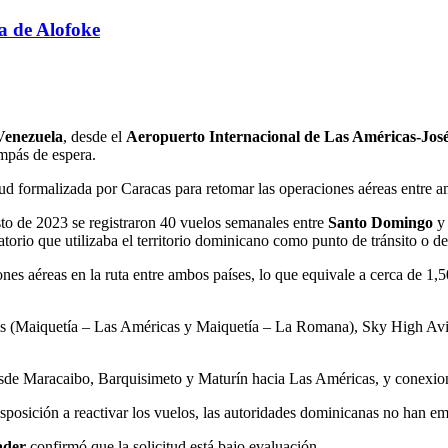
a de Alofoke
Venezuela
, desde el
Aeropuerto Internacional de Las Américas-Jos
ompás de espera.
d formalizada por Caracas para retomar las operaciones aéreas entre a
sto de 2023 se registraron 40 vuelos semanales entre
Santo Domingo
atorio que utilizaba el territorio dominicano como punto de tránsito o des
nes aéreas en la ruta entre ambos países, lo que equivale a cerca de 1
nes (Maiquetía – Las Américas y Maiquetía – La Romana), Sky High Av
esde Maracaibo, Barquisimeto y Maturín hacia Las Américas, y conexio
sposición a reactivar los vuelos, las autoridades dominicanas no han emi
ader
confirmó que la solicitud está bajo evaluación.