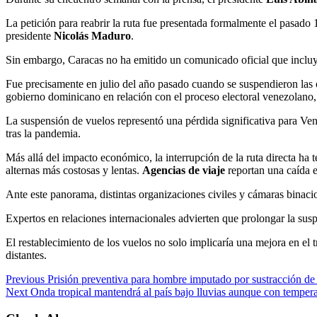
La petición para reabrir la ruta fue presentada formalmente el pasado 
presidente
Nicolás Maduro
.
Sin embargo, Caracas no ha emitido un comunicado oficial que incluya
Fue precisamente en julio del año pasado cuando se suspendieron las o
gobierno dominicano en relación con el proceso electoral venezolano,
La suspensión de vuelos representó una pérdida significativa para Ven
tras la pandemia.
Más allá del impacto económico, la interrupción de la ruta directa ha 
alternas más costosas y lentas.
Agencias de viaje
reportan una caída e
Ante este panorama, distintas organizaciones civiles y cámaras binacio
Expertos en relaciones internacionales advierten que prolongar la susp
El restablecimiento de los vuelos no solo implicaría una mejora en el 
distantes.
Previous
Prisión preventiva para hombre imputado por sustracción d
Next
Onda tropical mantendrá al país bajo lluvias aunque con tempera