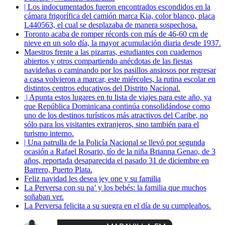
| Los indocumentados fueron encontrados escondidos en la
cámara frigorífica del camión marca Kia, color blanco, placa
L440563, el cual se desplazaba de manera sospechosa.
Toronto acaba de romper récords con más de 46-60 cm de
nieve en un solo día, la mayor acumulación diaria desde 1937.
Maestros frente a las pizarras, estudiantes con cuadernos
abiertos y otros compartiendo anécdotas de las fiestas
navideñas o caminando por los pasillos ansiosos por regresar
a casa volvieron a marcar, este miércoles, la rutina escolar en
distintos centros educativos del Distrito Nacional.
| Apunta estos lugares en tu lista de viajes para este año, ya
que República Dominicana continúa consolidándose como
uno de los destinos turísticos más atractivos del Caribe, no
sólo para los visitantes extranjeros, sino también para el
turismo interno.
| Una patrulla de la Policía Nacional se llevó por segunda
ocasión a Rafael Rosario, tío de la niña Brianna Genao, de 3
años, reportada desaparecida el pasado 31 de diciembre en
Barrero, Puerto Plata.
Feliz navidad les desea jey one y su familia
La Perversa con su pa’ y los bebés: la familia que muchos
soñaban ver.
La Perversa felicita a su suegra en el día de su cumpleaños.