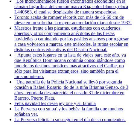
| Los indocumentados fueron encontrados escondidos en la
cámara frigorífica del camión marca Kia, color blanco, placa
L440563, el cual se desplazaba de manera sospechosa.
Toronto acaba de romper récords con más de 46-60 cm de
nieve en un solo día, la mayor acumulación diaria desde 1937.
Maestros frente a las pizarras, estudiantes con cuadernos
abiertos y otros compartiendo anécdotas de las fiestas
navideñas o caminando por los pasillos ansiosos por regresar
a casa volvieron a marcar, este miércoles, la rutina escolar en
distintos centros educativos del Distrito Nacional.
| Apunta estos lugares en tu lista de viajes para este año, ya
que República Dominicana continúa consolidándose como
uno de los destinos turísticos más atractivos del Caribe, no
sólo para los visitantes extranjeros, sino también para el
turismo interno.
| Una patrulla de la Policía Nacional se llevó por segunda
ocasión a Rafael Rosario, tío de la niña Brianna Genao, de 3
años, reportada desaparecida el pasado 31 de diciembre en
Barrero, Puerto Plata.
Feliz navidad les desea jey one y su familia
La Perversa con su pa’ y los bebés: la familia que muchos
soñaban ver.
La Perversa felicita a su suegra en el día de su cumpleaños.