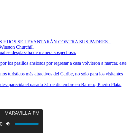
OS HIJOS SE LEVANTARÁN CONTRA SUS PADRES. .
 Winston Churchill
cual se desplazaba de manera sospechosa.
or los pasillos ansiosos por regresar a casa volvieron a marcar, este
s turísticos más atractivos del Caribe, no sólo para los visitantes
a desaparecida el pasado 31 de diciembre en Barrero, Puerto Plata.