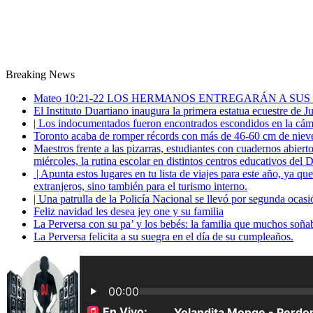
Breaking News
Mateo 10:21-22 LOS HERMANOS ENTREGARÁN A SUS
El Instituto Duartiano inaugura la primera estatua ecuestre de 
| Los indocumentados fueron encontrados escondidos en la cáma
Toronto acaba de romper récords con más de 46-60 cm de nieve
Maestros frente a las pizarras, estudiantes con cuadernos abiert
miércoles, la rutina escolar en distintos centros educativos del D
| Apunta estos lugares en tu lista de viajes para este año, ya q
extranjeros, sino también para el turismo interno.
| Una patrulla de la Policía Nacional se llevó por segunda ocas
Feliz navidad les desea jey one y su familia
La Perversa con su pa’ y los bebés: la familia que muchos soña
La Perversa felicita a su suegra en el día de su cumpleaños.