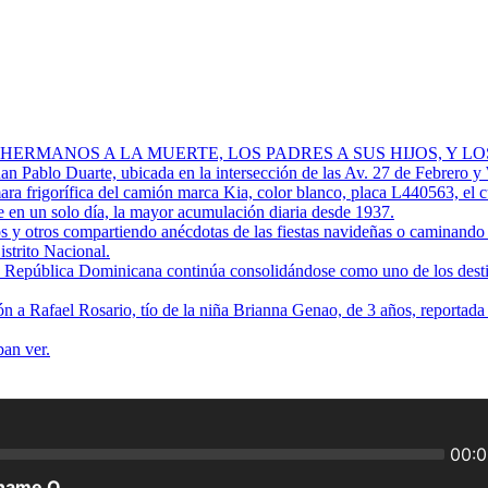
 HERMANOS A LA MUERTE, LOS PADRES A SUS HIJOS, Y L
Juan Pablo Duarte, ubicada en la intersección de las Av. 27 de Febrero y
ra frigorífica del camión marca Kia, color blanco, placa L440563, el 
 en un solo día, la mayor acumulación diaria desde 1937.
os y otros compartiendo anécdotas de las fiestas navideñas o caminando p
istrito Nacional.
ue República Dominicana continúa consolidándose como uno de los destino
ión a Rafael Rosario, tío de la niña Brianna Genao, de 3 años, reportad
ban ver.