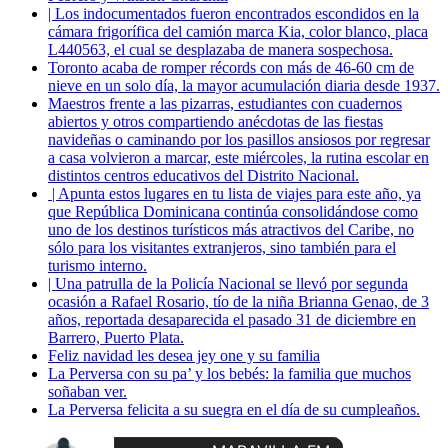
| Los indocumentados fueron encontrados escondidos en la
cámara frigorífica del camión marca Kia, color blanco, placa
L440563, el cual se desplazaba de manera sospechosa.
Toronto acaba de romper récords con más de 46-60 cm de
nieve en un solo día, la mayor acumulación diaria desde 1937.
Maestros frente a las pizarras, estudiantes con cuadernos
abiertos y otros compartiendo anécdotas de las fiestas
navideñas o caminando por los pasillos ansiosos por regresar
a casa volvieron a marcar, este miércoles, la rutina escolar en
distintos centros educativos del Distrito Nacional.
| Apunta estos lugares en tu lista de viajes para este año, ya
que República Dominicana continúa consolidándose como
uno de los destinos turísticos más atractivos del Caribe, no
sólo para los visitantes extranjeros, sino también para el
turismo interno.
| Una patrulla de la Policía Nacional se llevó por segunda
ocasión a Rafael Rosario, tío de la niña Brianna Genao, de 3
años, reportada desaparecida el pasado 31 de diciembre en
Barrero, Puerto Plata.
Feliz navidad les desea jey one y su familia
La Perversa con su pa’ y los bebés: la familia que muchos
soñaban ver.
La Perversa felicita a su suegra en el día de su cumpleaños.