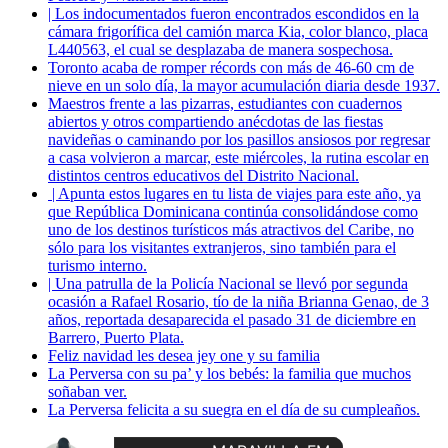
| Los indocumentados fueron encontrados escondidos en la
cámara frigorífica del camión marca Kia, color blanco, placa
L440563, el cual se desplazaba de manera sospechosa.
Toronto acaba de romper récords con más de 46-60 cm de
nieve en un solo día, la mayor acumulación diaria desde 1937.
Maestros frente a las pizarras, estudiantes con cuadernos
abiertos y otros compartiendo anécdotas de las fiestas
navideñas o caminando por los pasillos ansiosos por regresar
a casa volvieron a marcar, este miércoles, la rutina escolar en
distintos centros educativos del Distrito Nacional.
| Apunta estos lugares en tu lista de viajes para este año, ya
que República Dominicana continúa consolidándose como
uno de los destinos turísticos más atractivos del Caribe, no
sólo para los visitantes extranjeros, sino también para el
turismo interno.
| Una patrulla de la Policía Nacional se llevó por segunda
ocasión a Rafael Rosario, tío de la niña Brianna Genao, de 3
años, reportada desaparecida el pasado 31 de diciembre en
Barrero, Puerto Plata.
Feliz navidad les desea jey one y su familia
La Perversa con su pa’ y los bebés: la familia que muchos
soñaban ver.
La Perversa felicita a su suegra en el día de su cumpleaños.