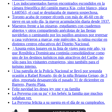
| Los indocumentados fueron encontrados escondidos en la
cámara frigorífica del camión marca Kia, color blanco, placa
L440563, el cual se desplazaba de manera sospechosa.
Toronto acaba de romper récords con más de 46-60 cm de
nieve en un solo día, la mayor acumulación diaria desde 1937.
Maestros frente a las pizarras, estudiantes con cuadernos
abiertos y otros compartiendo anécdotas de las fiestas
navideñas o caminando por los pasillos ansiosos por regresar
a casa volvieron a marcar, este miércoles, la rutina escolar en
distintos centros educativos del Distrito Nacional.
| Apunta estos lugares en tu lista de viajes para este año, ya
que República Dominicana continúa consolidándose como
uno de los destinos turísticos más atractivos del Caribe, no
sólo para los visitantes extranjeros, sino también para el
turismo interno.
| Una patrulla de la Policía Nacional se llevó por segunda
ocasión a Rafael Rosario, tío de la niña Brianna Genao, de 3
años, reportada desaparecida el pasado 31 de diciembre en
Barrero, Puerto Plata.
Feliz navidad les desea jey one y su familia
La Perversa con su pa’ y los bebés: la familia que muchos
soñaban ver.
La Perversa felicita a su suegra en el día de su cumpleaños.