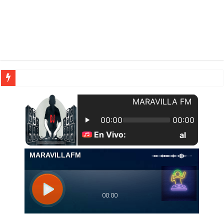
| Apunta estos lugares en tu lista de viajes para este año, ya que República Dom