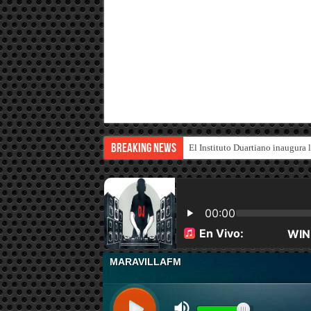
Breaking News
El Instituto Duartiano inaugura 