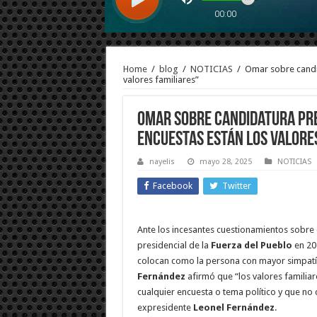
Home
/
blog
/
NOTICIAS
/
Omar sobre candid
valores familiares”
Omar sobre candidatura pres
encuestas están los valore
nayelis
mayo 28, 2025
NOTICIAS
Facebook
Twitter
Ante los incesantes cuestionamientos sobre 
presidencial de la
Fuerza del Pueblo
en 20
colocan como la persona con mayor simpatí
Fernández
afirmó que “los valores familia
cualquier encuesta o tema político y que no 
expresidente
Leonel Fernández
.