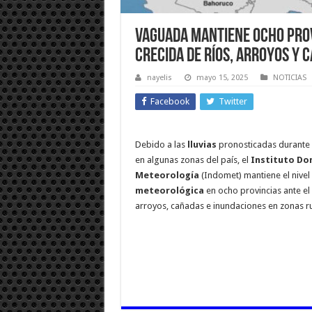
Vaguada mantiene ocho prov
crecida de ríos, arroyos y 
nayelis
mayo 15, 2025
NOTICIAS
Facebook
Twitter
Debido a las
lluvias
pronosticadas durante 
en algunas zonas del país, el
Instituto Do
Meteorología
(Indomet) mantiene el nivel
meteorológica
en ocho provincias ante el 
arroyos, cañadas e inundaciones en zonas ru