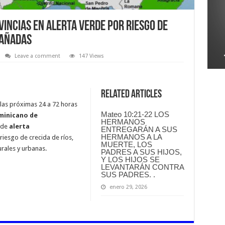
incias en alerta verde por riesgo de
cañadas
Leave a comment
147 Views
Related Articles
las próximas 24 a 72 horas
Mateo 10:21-22 LOS
minicano de
HERMANOS
 de
alerta
ENTREGARÁN A SUS
HERMANOS A LA
riesgo de crecida de ríos,
MUERTE, LOS
rales y urbanas.
PADRES A SUS HIJOS,
Y LOS HIJOS SE
LEVANTARÁN CONTRA
SUS PADRES. .
enero 29, 2026