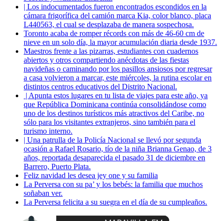
| Los indocumentados fueron encontrados escondidos en la
cámara frigorífica del camión marca Kia, color blanco, placa
L440563, el cual se desplazaba de manera sospechosa.
Toronto acaba de romper récords con más de 46-60 cm de
nieve en un solo día, la mayor acumulación diaria desde 1937.
Maestros frente a las pizarras, estudiantes con cuadernos
abiertos y otros compartiendo anécdotas de las fiestas
navideñas o caminando por los pasillos ansiosos por regresar
a casa volvieron a marcar, este miércoles, la rutina escolar en
distintos centros educativos del Distrito Nacional.
| Apunta estos lugares en tu lista de viajes para este año, ya
que República Dominicana continúa consolidándose como
uno de los destinos turísticos más atractivos del Caribe, no
sólo para los visitantes extranjeros, sino también para el
turismo interno.
| Una patrulla de la Policía Nacional se llevó por segunda
ocasión a Rafael Rosario, tío de la niña Brianna Genao, de 3
años, reportada desaparecida el pasado 31 de diciembre en
Barrero, Puerto Plata.
Feliz navidad les desea jey one y su familia
La Perversa con su pa’ y los bebés: la familia que muchos
soñaban ver.
La Perversa felicita a su suegra en el día de su cumpleaños.