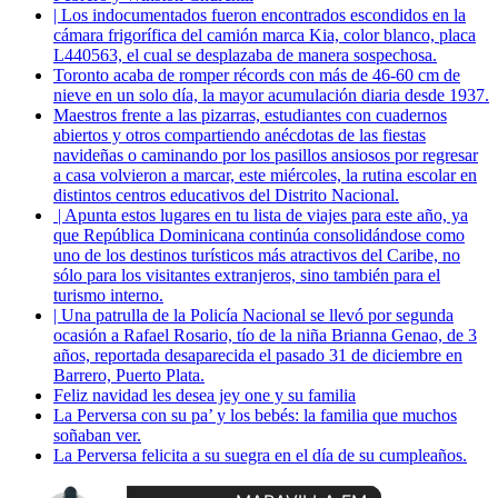
| Los indocumentados fueron encontrados escondidos en la
cámara frigorífica del camión marca Kia, color blanco, placa
L440563, el cual se desplazaba de manera sospechosa.
Toronto acaba de romper récords con más de 46-60 cm de
nieve en un solo día, la mayor acumulación diaria desde 1937.
Maestros frente a las pizarras, estudiantes con cuadernos
abiertos y otros compartiendo anécdotas de las fiestas
navideñas o caminando por los pasillos ansiosos por regresar
a casa volvieron a marcar, este miércoles, la rutina escolar en
distintos centros educativos del Distrito Nacional.
| Apunta estos lugares en tu lista de viajes para este año, ya
que República Dominicana continúa consolidándose como
uno de los destinos turísticos más atractivos del Caribe, no
sólo para los visitantes extranjeros, sino también para el
turismo interno.
| Una patrulla de la Policía Nacional se llevó por segunda
ocasión a Rafael Rosario, tío de la niña Brianna Genao, de 3
años, reportada desaparecida el pasado 31 de diciembre en
Barrero, Puerto Plata.
Feliz navidad les desea jey one y su familia
La Perversa con su pa’ y los bebés: la familia que muchos
soñaban ver.
La Perversa felicita a su suegra en el día de su cumpleaños.