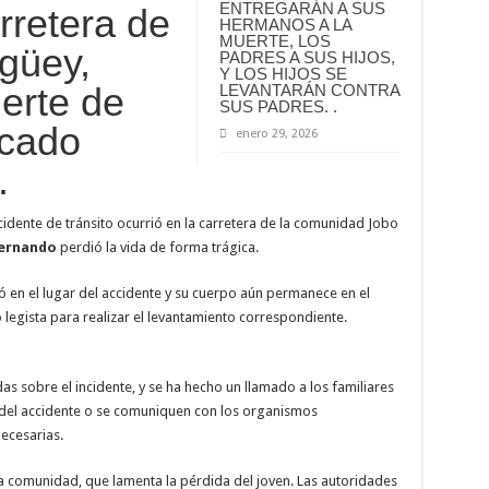
ENTREGARÁN A SUS
arretera de
HERMANOS A LA
MUERTE, LOS
güey,
PADRES A SUS HIJOS,
Y LOS HIJOS SE
uerte de
LEVANTARÁN CONTRA
SUS PADRES. .
icado
enero 29, 2026
.
cidente de tránsito ocurrió en la carretera de la comunidad Jobo
ernando
perdió la vida de forma trágica.
ió en el lugar del accidente y su cuerpo aún permanece en el
legista para realizar el levantamiento correspondiente.
as sobre el incidente, y se ha hecho un llamado a los familiares
r del accidente o se comuniquen con los organismos
ecesarias.
a comunidad, que lamenta la pérdida del joven. Las autoridades