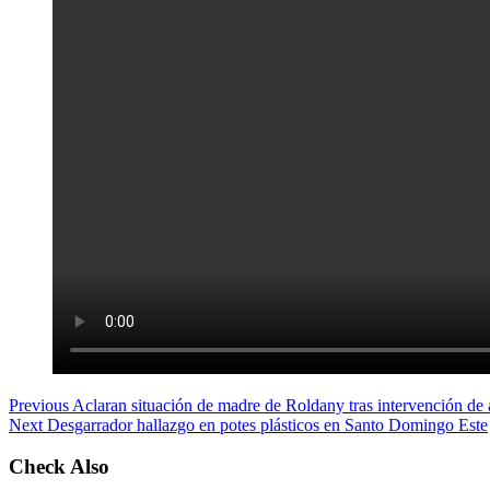
Previous
Aclaran situación de madre de Roldany tras intervención de 
Next
Desgarrador hallazgo en potes plásticos en Santo Domingo Este
Check Also