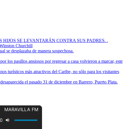
OS HIJOS SE LEVANTARÁN CONTRA SUS PADRES. .
 Winston Churchill
cual se desplazaba de manera sospechosa.
or los pasillos ansiosos por regresar a casa volvieron a marcar, este
s turísticos más atractivos del Caribe, no sólo para los visitantes
a desaparecida el pasado 31 de diciembre en Barrero, Puerto Plata.