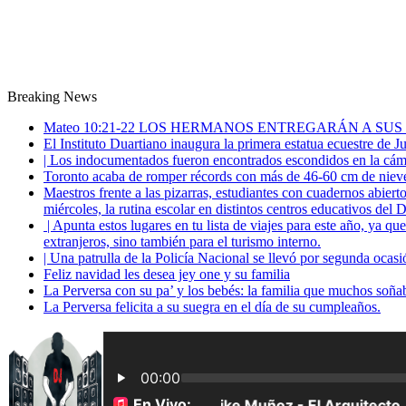
Breaking News
Mateo 10:21-22 LOS HERMANOS ENTREGARÁN A SUS
El Instituto Duartiano inaugura la primera estatua ecuestre de 
| Los indocumentados fueron encontrados escondidos en la cáma
Toronto acaba de romper récords con más de 46-60 cm de nieve
Maestros frente a las pizarras, estudiantes con cuadernos abiert
miércoles, la rutina escolar en distintos centros educativos del D
| Apunta estos lugares en tu lista de viajes para este año, ya q
extranjeros, sino también para el turismo interno.
| Una patrulla de la Policía Nacional se llevó por segunda ocas
Feliz navidad les desea jey one y su familia
La Perversa con su pa’ y los bebés: la familia que muchos soña
La Perversa felicita a su suegra en el día de su cumpleaños.