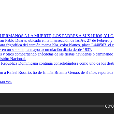
 HERMANOS A LA MUERTE, LOS PADRES A SUS HIJOS, Y L
Juan Pablo Duarte, ubicada en la intersección de las Av. 27 de Febrero y
ra frigorífica del camión marca Kia, color blanco, placa L440563, el 
 en un solo día, la mayor acumulación diaria desde 1937.
os y otros compartiendo anécdotas de las fiestas navideñas o caminando p
istrito Nacional.
ue República Dominicana continúa consolidándose como uno de los destino
ión a Rafael Rosario, tío de la niña Brianna Genao, de 3 años, reportad
ban ver.