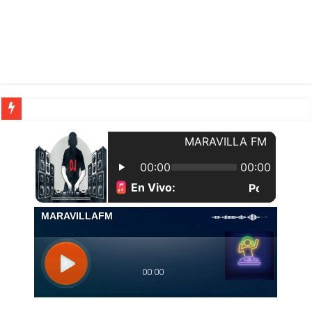
| Apunta estos lugares en tu lista de viajes para este año, ya que República Dom