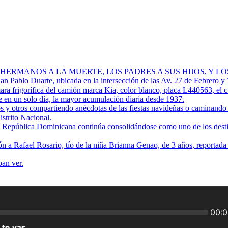
 HERMANOS A LA MUERTE, LOS PADRES A SUS HIJOS, Y L
Juan Pablo Duarte, ubicada en la intersección de las Av. 27 de Febrero y
ra frigorífica del camión marca Kia, color blanco, placa L440563, el 
 en un solo día, la mayor acumulación diaria desde 1937.
os y otros compartiendo anécdotas de las fiestas navideñas o caminando p
istrito Nacional.
ue República Dominicana continúa consolidándose como uno de los destino
ión a Rafael Rosario, tío de la niña Brianna Genao, de 3 años, reportad
ban ver.