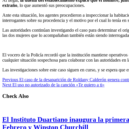
Al llegar,
la dueña del establecimiento explicó que el hombre, junto
extraño
, lo que aumentó sus preocupaciones.
Ante esta situación, los agentes procedieron a inspeccionar la habita
interrogantes sobre su procedencia y el motivo por el cual lo tenía en 
Las autoridades continúan investigando el caso para determinar el orig
las dos mujeres que lo acompañaban también están siendo interrogadas
El vocero de la Policía recordó que la institución mantiene operativos 
cualquier situación sospechosa para colaborar con las autoridades en l
Las investigaciones sobre este caso siguen en curso, y se espera que e
Previous
El caso de la desaparición de Roldany Calderón genera contr
Next
El uso no autorizado de la canción «Te quiero a ti»
Check Also
El Instituto Duartiano inaugura la primera
Febrero y Winston Churchill