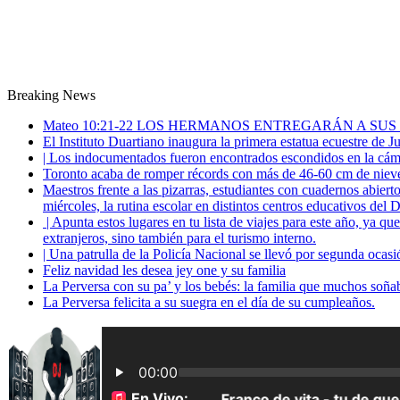
Breaking News
Mateo 10:21-22 LOS HERMANOS ENTREGARÁN A SUS
El Instituto Duartiano inaugura la primera estatua ecuestre de 
| Los indocumentados fueron encontrados escondidos en la cáma
Toronto acaba de romper récords con más de 46-60 cm de nieve
Maestros frente a las pizarras, estudiantes con cuadernos abiert
miércoles, la rutina escolar en distintos centros educativos del D
| Apunta estos lugares en tu lista de viajes para este año, ya q
extranjeros, sino también para el turismo interno.
| Una patrulla de la Policía Nacional se llevó por segunda ocas
Feliz navidad les desea jey one y su familia
La Perversa con su pa’ y los bebés: la familia que muchos soña
La Perversa felicita a su suegra en el día de su cumpleaños.