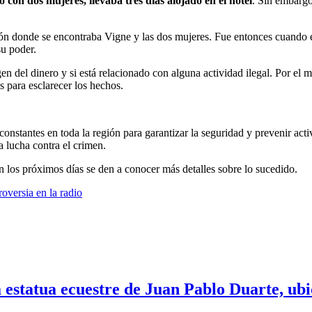
 con dos mujeres, llevaba tres días alojado en el hotel
. Sin embargo
ción donde se encontraba Vigne y las dos mujeres. Fue entonces cuando 
su poder.
en del dinero y si está relacionado con alguna actividad ilegal. Por el 
 para esclarecer los hechos.
constantes en toda la región para garantizar la seguridad y prevenir act
a lucha contra el crimen.
n los próximos días se den a conocer más detalles sobre lo sucedido.
oversia en la radio
 estatua ecuestre de Juan Pablo Duarte, ubic