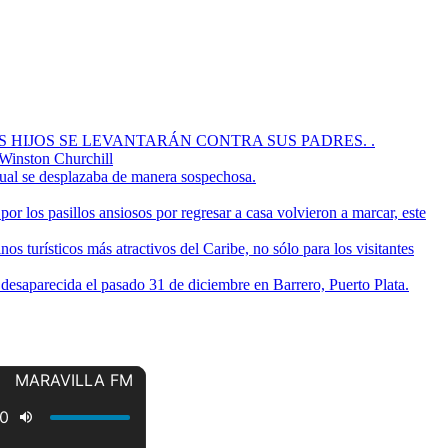
OS HIJOS SE LEVANTARÁN CONTRA SUS PADRES. .
 Winston Churchill
cual se desplazaba de manera sospechosa.
or los pasillos ansiosos por regresar a casa volvieron a marcar, este
s turísticos más atractivos del Caribe, no sólo para los visitantes
a desaparecida el pasado 31 de diciembre en Barrero, Puerto Plata.