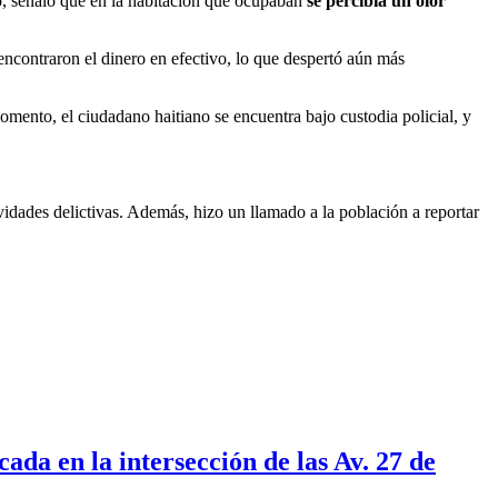
, señaló que en la habitación que ocupaban
se percibía un olor
encontraron el dinero en efectivo, lo que despertó aún más
momento, el ciudadano haitiano se encuentra bajo custodia policial, y
ividades delictivas. Además, hizo un llamado a la población a reportar
ada en la intersección de las Av. 27 de