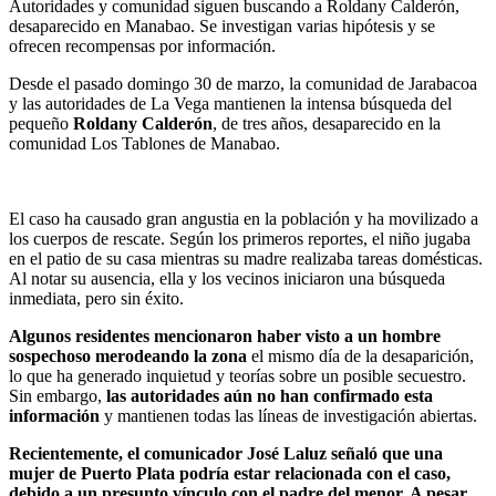
Autoridades y comunidad siguen buscando a Roldany Calderón,
desaparecido en Manabao. Se investigan varias hipótesis y se
ofrecen recompensas por información.
Desde el pasado domingo 30 de marzo, la comunidad de Jarabacoa
y las autoridades de La Vega mantienen la intensa búsqueda del
pequeño
Roldany
Calderón
, de tres años, desaparecido en la
comunidad Los Tablones de Manabao.
El caso ha causado gran angustia en la población y ha movilizado a
los cuerpos de rescate. Según los primeros reportes, el niño jugaba
en el patio de su casa mientras su madre realizaba tareas domésticas.
Al notar su ausencia, ella y los vecinos iniciaron una búsqueda
inmediata, pero sin éxito.
Algunos residentes mencionaron haber visto a un hombre
sospechoso merodeando la zona
el mismo día de la desaparición,
lo que ha generado inquietud y teorías sobre un posible secuestro.
Sin embargo,
las autoridades aún no han confirmado esta
información
y mantienen todas las líneas de investigación abiertas.
Recientemente, el comunicador José Laluz señaló que una
mujer de Puerto Plata podría estar relacionada con el caso,
debido a un presunto vínculo con el padre del menor. A pesar