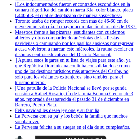
| Los indocumentados fueron encontrados escondidos en la
cámara frigorífica del camión marca Kia, color blanco, placa
L440563, el cual se desplazaba de manera sospechosa.
Toronto acaba de romper récords con más de 46-60 cm de
nieve en un solo día, la mayor acumulación diaria desde 1937.
Maestros frente a las pizarras, estudiantes con cuadernos
abiertos y otros compartiendo anécdotas de las fiestas
navideñas o caminando por los pasillos ansiosos por regresar
a casa volvieron a marcar, este miércoles, la rutina escolar en
distintos centros educativos del Distrito Nacional.
| Apunta estos lugares en tu lista de viajes para este año, ya
que República Dominicana continúa consolidándose como
uno de los destinos turísticos más atractivos del Caribe, no
sólo para los visitantes extranjeros, sino también para el
turismo interno.
| Una patrulla de la Policía Nacional se llevó por segunda
ocasión a Rafael Rosario, tío de la niña Brianna Genao, de 3
años, reportada desaparecida el pasado 31 de diciembre en
Barrero, Puerto Plata.
Feliz navidad les desea jey one y su familia
La Perversa con su pa’ y los bebés: la familia que muchos
soñaban ver.
La Perversa felicita a su suegra en el día de su cumpleaños.