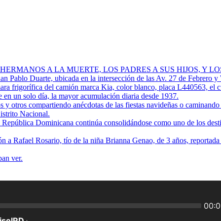
 HERMANOS A LA MUERTE, LOS PADRES A SUS HIJOS, Y L
Juan Pablo Duarte, ubicada en la intersección de las Av. 27 de Febrero y
ra frigorífica del camión marca Kia, color blanco, placa L440563, el 
 en un solo día, la mayor acumulación diaria desde 1937.
os y otros compartiendo anécdotas de las fiestas navideñas o caminando p
istrito Nacional.
ue República Dominicana continúa consolidándose como uno de los destino
ión a Rafael Rosario, tío de la niña Brianna Genao, de 3 años, reportad
ban ver.