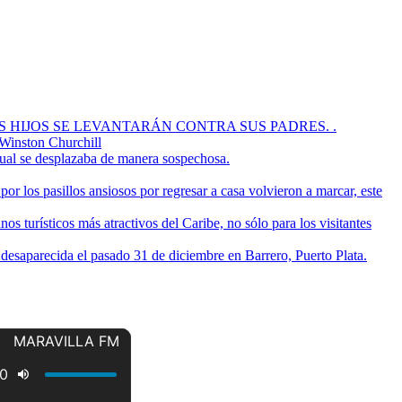
OS HIJOS SE LEVANTARÁN CONTRA SUS PADRES. .
 Winston Churchill
cual se desplazaba de manera sospechosa.
or los pasillos ansiosos por regresar a casa volvieron a marcar, este
s turísticos más atractivos del Caribe, no sólo para los visitantes
a desaparecida el pasado 31 de diciembre en Barrero, Puerto Plata.