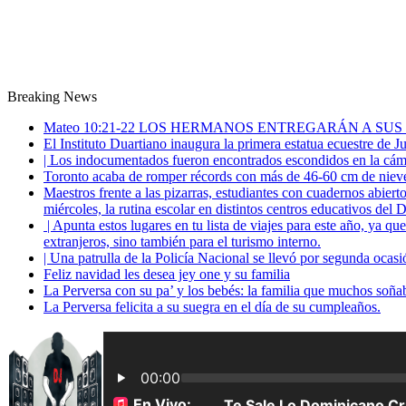
Breaking News
Mateo 10:21-22 LOS HERMANOS ENTREGARÁN A SUS
El Instituto Duartiano inaugura la primera estatua ecuestre de 
| Los indocumentados fueron encontrados escondidos en la cáma
Toronto acaba de romper récords con más de 46-60 cm de nieve
Maestros frente a las pizarras, estudiantes con cuadernos abiert
miércoles, la rutina escolar en distintos centros educativos del D
| Apunta estos lugares en tu lista de viajes para este año, ya q
extranjeros, sino también para el turismo interno.
| Una patrulla de la Policía Nacional se llevó por segunda ocas
Feliz navidad les desea jey one y su familia
La Perversa con su pa’ y los bebés: la familia que muchos soña
La Perversa felicita a su suegra en el día de su cumpleaños.