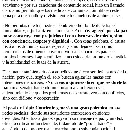
activismo y por sus canciones de contenido social, hizo un llamado
claro a no permitir que los medios de comunicación utilicen este
tema para crear odio y división entre los pueblos de ambos países.
«No permitas que los medios siembren odio donde debe haber
humanidad», dijo Lápiz en su mensaje. Además, agregó que «
la paz
no se construye con prejuicios ni con discursos de miedo, sino
con conciencia, respeto y dignidad
«. Con estas palabras, el artista
instó a los dominicanos a despertar y a no dejarse usar como
herramientas de quienes buscan dividir a las naciones para sus
propios intereses. Lápiz enfatizó la necesidad de promover la justicia
y la solidaridad en lugar de la guerra.
El cantante también criticó a aquellos que dicen ser defensores de la
nación, pero que, según él, solo buscan agitar las masas con
intenciones maliciosas. «
No creas a quienes dicen que les duele la
nación
«, señaló, haciendo un llamado a la reflexión y al
entendimiento de que los problemas no se resuelven con conflictos,
sino con diálogo y cooperación.
El post de Lápiz Conciente generó una gran polémica en las
redes sociales
, donde sus seguidores expresaron opiniones
divididas. Mientras algunos apoyaron su mensaje de paz y unidad,
otros lo criticaron fuertemente, tildándolo de “prohaitiano” y
acusándolo de oponerse a la marcha por la soberanía nacional.