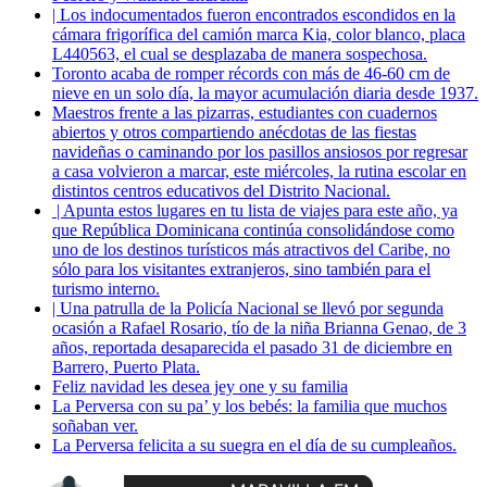
| Los indocumentados fueron encontrados escondidos en la
cámara frigorífica del camión marca Kia, color blanco, placa
L440563, el cual se desplazaba de manera sospechosa.
Toronto acaba de romper récords con más de 46-60 cm de
nieve en un solo día, la mayor acumulación diaria desde 1937.
Maestros frente a las pizarras, estudiantes con cuadernos
abiertos y otros compartiendo anécdotas de las fiestas
navideñas o caminando por los pasillos ansiosos por regresar
a casa volvieron a marcar, este miércoles, la rutina escolar en
distintos centros educativos del Distrito Nacional.
| Apunta estos lugares en tu lista de viajes para este año, ya
que República Dominicana continúa consolidándose como
uno de los destinos turísticos más atractivos del Caribe, no
sólo para los visitantes extranjeros, sino también para el
turismo interno.
| Una patrulla de la Policía Nacional se llevó por segunda
ocasión a Rafael Rosario, tío de la niña Brianna Genao, de 3
años, reportada desaparecida el pasado 31 de diciembre en
Barrero, Puerto Plata.
Feliz navidad les desea jey one y su familia
La Perversa con su pa’ y los bebés: la familia que muchos
soñaban ver.
La Perversa felicita a su suegra en el día de su cumpleaños.