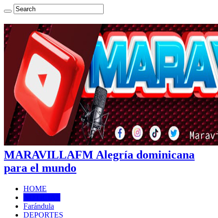
MARAVILLAFM Alegría dominicana
para el mundo
HOME
NOTICIAS
Farándula
DEPORTES