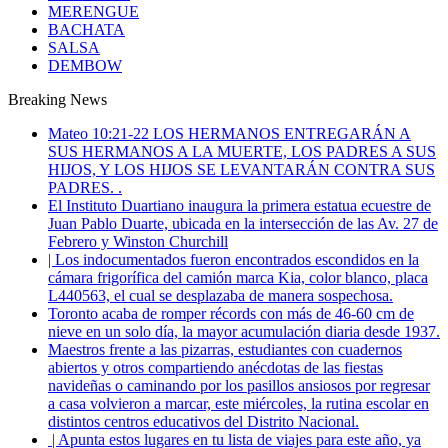
MERENGUE
BACHATA
SALSA
DEMBOW
Breaking News
Mateo 10:21-22 LOS HERMANOS ENTREGARÁN A
SUS HERMANOS A LA MUERTE, LOS PADRES A SUS
HIJOS, Y LOS HIJOS SE LEVANTARÁN CONTRA SUS
PADRES. .
El Instituto Duartiano inaugura la primera estatua ecuestre de
Juan Pablo Duarte, ubicada en la intersección de las Av. 27 de
Febrero y Winston Churchill
| Los indocumentados fueron encontrados escondidos en la
cámara frigorífica del camión marca Kia, color blanco, placa
L440563, el cual se desplazaba de manera sospechosa.
Toronto acaba de romper récords con más de 46-60 cm de
nieve en un solo día, la mayor acumulación diaria desde 1937.
Maestros frente a las pizarras, estudiantes con cuadernos
abiertos y otros compartiendo anécdotas de las fiestas
navideñas o caminando por los pasillos ansiosos por regresar
a casa volvieron a marcar, este miércoles, la rutina escolar en
distintos centros educativos del Distrito Nacional.
| Apunta estos lugares en tu lista de viajes para este año, ya