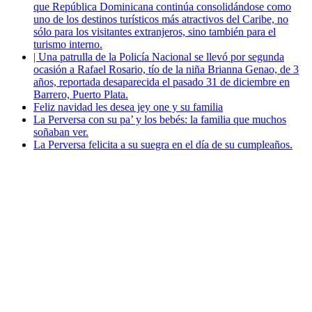
que República Dominicana continúa consolidándose como
uno de los destinos turísticos más atractivos del Caribe, no
sólo para los visitantes extranjeros, sino también para el
turismo interno.
| Una patrulla de la Policía Nacional se llevó por segunda
ocasión a Rafael Rosario, tío de la niña Brianna Genao, de 3
años, reportada desaparecida el pasado 31 de diciembre en
Barrero, Puerto Plata.
Feliz navidad les desea jey one y su familia
La Perversa con su pa’ y los bebés: la familia que muchos
soñaban ver.
La Perversa felicita a su suegra en el día de su cumpleaños.