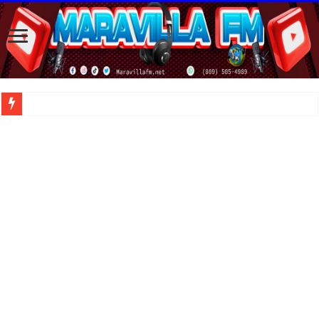
| Apunta estos lugares en tu lista de viajes para este año, ya que República Dom