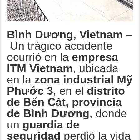
Bình Dương, Vietnam –
Un trágico accidente
ocurrió en la
empresa
ITM Vietnam
, ubicada
en la
zona industrial Mỹ
Phước 3
, en el
distrito
de Bến Cát, provincia
de Bình Dương
, donde
un
guardia de
seguridad
perdió la vida