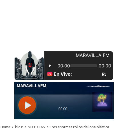
Home
/
blog
/
NOTICIAS
/
Tres enormes rollos de lona plástica