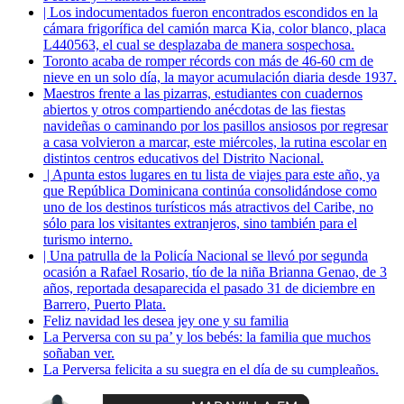
| Los indocumentados fueron encontrados escondidos en la
cámara frigorífica del camión marca Kia, color blanco, placa
L440563, el cual se desplazaba de manera sospechosa.
Toronto acaba de romper récords con más de 46-60 cm de
nieve en un solo día, la mayor acumulación diaria desde 1937.
Maestros frente a las pizarras, estudiantes con cuadernos
abiertos y otros compartiendo anécdotas de las fiestas
navideñas o caminando por los pasillos ansiosos por regresar
a casa volvieron a marcar, este miércoles, la rutina escolar en
distintos centros educativos del Distrito Nacional.
| Apunta estos lugares en tu lista de viajes para este año, ya
que República Dominicana continúa consolidándose como
uno de los destinos turísticos más atractivos del Caribe, no
sólo para los visitantes extranjeros, sino también para el
turismo interno.
| Una patrulla de la Policía Nacional se llevó por segunda
ocasión a Rafael Rosario, tío de la niña Brianna Genao, de 3
años, reportada desaparecida el pasado 31 de diciembre en
Barrero, Puerto Plata.
Feliz navidad les desea jey one y su familia
La Perversa con su pa’ y los bebés: la familia que muchos
soñaban ver.
La Perversa felicita a su suegra en el día de su cumpleaños.