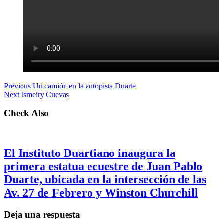
Previous
Un camión en la autopista Duarte
Next
Ismeiry Cuevas
Check Also
El Instituto Duartiano inaugura la
primera estatua ecuestre de Juan Pablo
Duarte, ubicada en la intersección de las
Av. 27 de Febrero y Winston Churchill
Deja una respuesta