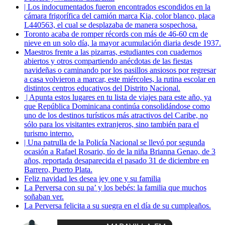
| Los indocumentados fueron encontrados escondidos en la
cámara frigorífica del camión marca Kia, color blanco, placa
L440563, el cual se desplazaba de manera sospechosa.
Toronto acaba de romper récords con más de 46-60 cm de
nieve en un solo día, la mayor acumulación diaria desde 1937.
Maestros frente a las pizarras, estudiantes con cuadernos
abiertos y otros compartiendo anécdotas de las fiestas
navideñas o caminando por los pasillos ansiosos por regresar
a casa volvieron a marcar, este miércoles, la rutina escolar en
distintos centros educativos del Distrito Nacional.
| Apunta estos lugares en tu lista de viajes para este año, ya
que República Dominicana continúa consolidándose como
uno de los destinos turísticos más atractivos del Caribe, no
sólo para los visitantes extranjeros, sino también para el
turismo interno.
| Una patrulla de la Policía Nacional se llevó por segunda
ocasión a Rafael Rosario, tío de la niña Brianna Genao, de 3
años, reportada desaparecida el pasado 31 de diciembre en
Barrero, Puerto Plata.
Feliz navidad les desea jey one y su familia
La Perversa con su pa’ y los bebés: la familia que muchos
soñaban ver.
La Perversa felicita a su suegra en el día de su cumpleaños.