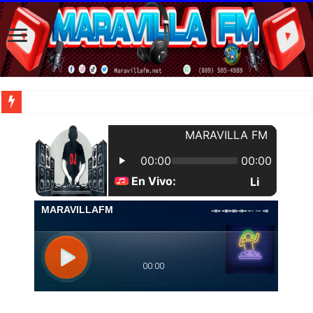
| Apunta estos lugares en tu lista de viajes para este año, ya que República Dom