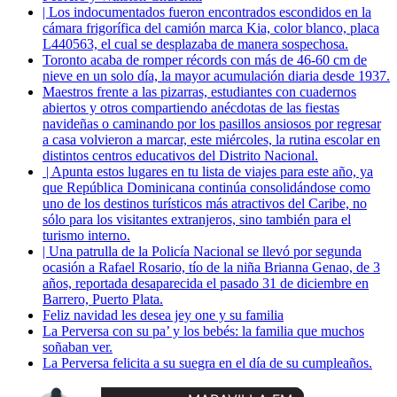
| Los indocumentados fueron encontrados escondidos en la
cámara frigorífica del camión marca Kia, color blanco, placa
L440563, el cual se desplazaba de manera sospechosa.
Toronto acaba de romper récords con más de 46-60 cm de
nieve en un solo día, la mayor acumulación diaria desde 1937.
Maestros frente a las pizarras, estudiantes con cuadernos
abiertos y otros compartiendo anécdotas de las fiestas
navideñas o caminando por los pasillos ansiosos por regresar
a casa volvieron a marcar, este miércoles, la rutina escolar en
distintos centros educativos del Distrito Nacional.
| Apunta estos lugares en tu lista de viajes para este año, ya
que República Dominicana continúa consolidándose como
uno de los destinos turísticos más atractivos del Caribe, no
sólo para los visitantes extranjeros, sino también para el
turismo interno.
| Una patrulla de la Policía Nacional se llevó por segunda
ocasión a Rafael Rosario, tío de la niña Brianna Genao, de 3
años, reportada desaparecida el pasado 31 de diciembre en
Barrero, Puerto Plata.
Feliz navidad les desea jey one y su familia
La Perversa con su pa’ y los bebés: la familia que muchos
soñaban ver.
La Perversa felicita a su suegra en el día de su cumpleaños.