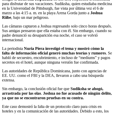
para disfrutar de sus vacaciones. Sudiksha, quien estudiaba medicina
en la Universidad de Pittsburgh, fue vista por última vez el 6 de
marzo a las 4:15 a. m. en la playa Arena Gorda junto a
Joshua
Riibe
, bajo un mar peligroso.
Las cámaras captaron a Joshua regresando solo cinco horas después.
Sus amigas pensaron que ella estaba con él. Sin embargo, cuando su
padre denunció su desaparición esa noche, el caso se volvió
internacional.
La periodista
Nuria Piera
investigó el tema y mostró cómo la
falta de información oficial generó muchas teorías y rumores
. Se
habló de secuestro, encubrimiento, e incluso de “mediums” y pagos
secretos en el hotel, aunque ninguna versión fue confirmada.
Las autoridades de República Dominicana, junto con agencias de
EE. UU. como el FBI y la DEA, llevaron a cabo una búsqueda
extensa.
Sin embargo, la conclusión oficial fue que
Sudiksha se ahogó,
arrastrada por las olas
.
Joshua no fue acusado de ningún delito,
ya que no se encontraron pruebas en su contra.
Este caso demostró la falta de un protocolo claro para crisis en
hoteles y en la comunicación de las autoridades. Debido a esto, los