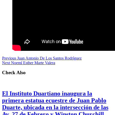
Previous
Juan Antonio De Los Santos Rodríguez
Next
Noemí Esther Marte Valera
Check Also
El Instituto Duartiano inaugura la
primera estatua ecuestre de Juan Pablo
Duarte, ubicada en la intersección de las
Av. 27 de Febrero y Winston Churchill