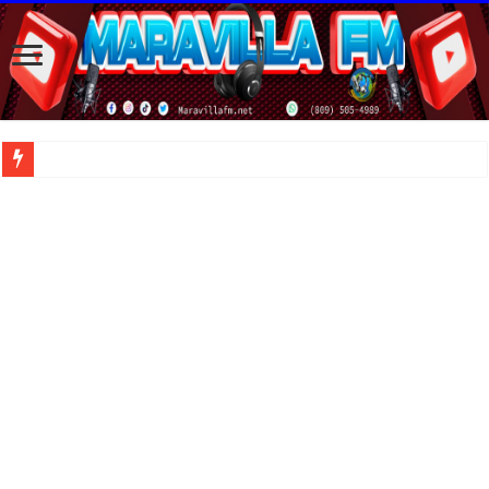
| Apunta estos lugares en tu lista de viajes para este año, ya que República Dom