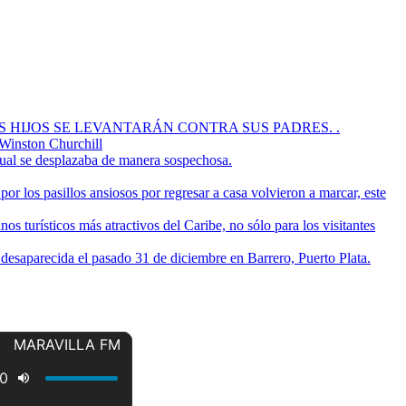
OS HIJOS SE LEVANTARÁN CONTRA SUS PADRES. .
 Winston Churchill
cual se desplazaba de manera sospechosa.
or los pasillos ansiosos por regresar a casa volvieron a marcar, este
s turísticos más atractivos del Caribe, no sólo para los visitantes
a desaparecida el pasado 31 de diciembre en Barrero, Puerto Plata.