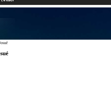
Josué
osué