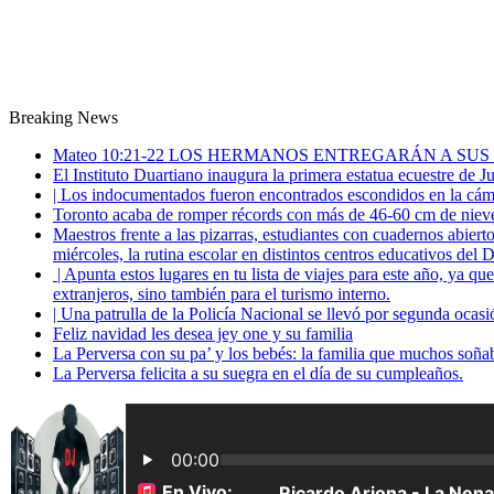
Breaking News
Mateo 10:21-22 LOS HERMANOS ENTREGARÁN A SUS
El Instituto Duartiano inaugura la primera estatua ecuestre de 
| Los indocumentados fueron encontrados escondidos en la cáma
Toronto acaba de romper récords con más de 46-60 cm de nieve
Maestros frente a las pizarras, estudiantes con cuadernos abiert
miércoles, la rutina escolar en distintos centros educativos del D
| Apunta estos lugares en tu lista de viajes para este año, ya q
extranjeros, sino también para el turismo interno.
| Una patrulla de la Policía Nacional se llevó por segunda ocas
Feliz navidad les desea jey one y su familia
La Perversa con su pa’ y los bebés: la familia que muchos soña
La Perversa felicita a su suegra en el día de su cumpleaños.