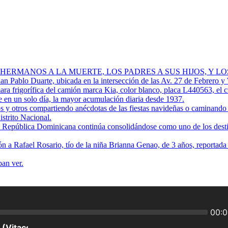
 HERMANOS A LA MUERTE, LOS PADRES A SUS HIJOS, Y L
Juan Pablo Duarte, ubicada en la intersección de las Av. 27 de Febrero y
ra frigorífica del camión marca Kia, color blanco, placa L440563, el 
 en un solo día, la mayor acumulación diaria desde 1937.
os y otros compartiendo anécdotas de las fiestas navideñas o caminando p
istrito Nacional.
ue República Dominicana continúa consolidándose como uno de los destino
ión a Rafael Rosario, tío de la niña Brianna Genao, de 3 años, reportad
ban ver.