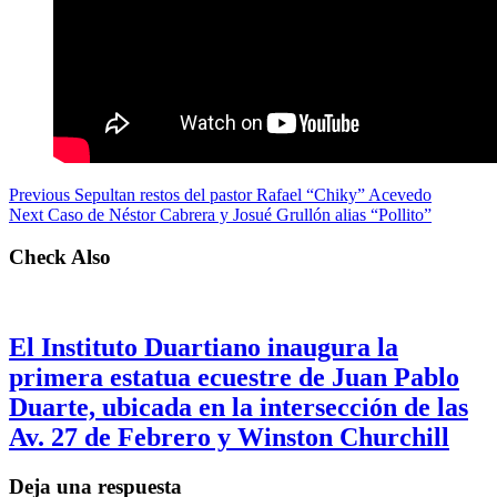
Previous
Sepultan restos del pastor Rafael “Chiky” Acevedo
Next
Caso de Néstor Cabrera y Josué Grullón alias “Pollito”
Check Also
El Instituto Duartiano inaugura la
primera estatua ecuestre de Juan Pablo
Duarte, ubicada en la intersección de las
Av. 27 de Febrero y Winston Churchill
Deja una respuesta