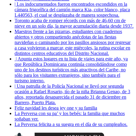
| Los indocumentados fueron encontrados escondidos en la
cámara frigorífica del camión marca Kia, color blanco, placa
L440563, el cual se desplazaba de manera sospechosa.
Toronto acaba de romper récords con más de 46-60 cm de
nieve en un solo día, la mayor acumulación diaria desde 1937.
Maestros frente a las pizarras, estudiantes con cuadernos
abiertos y otros compartiendo anécdotas de las fiestas
navideñas o caminando por los pasillos ansiosos por regresar
a casa volvieron a marcar, este miércoles, la rutina escolar en
distintos centros educativos del Distrito Nacional.
| Apunta estos lugares en tu lista de viajes para este año, ya
que República Dominicana continúa consolidándose como
uno de los destinos turísticos más atractivos del Caribe, no
sólo para los visitantes extranjeros, sino también para el
turismo interno.
| Una patrulla de la Policía Nacional se llevó por segunda
ocasión a Rafael Rosario, tío de la niña Brianna Genao, de 3
años, reportada desaparecida el pasado 31 de diciembre en
Barrero, Puerto Plata.
Feliz navidad les desea jey one y su familia
La Perversa con su pa’ y los bebés: la familia que muchos
soñaban ver.
La Perversa felicita a su suegra en el día de su cumpleaños.