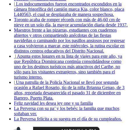
| Los indocumentados fueron encontrados escondidos en la
cámara frigorífica del camión marca Kia, color blanco, placa
L440563, el cual se desplazaba de manera sospechosa.
Toronto acaba de romper récords con más de 46-60 cm de
nieve en un solo día, la mayor acumulación diaria desde 1937.
Maestros frente a las pizarras, estudiantes con cuadernos
abiertos y otros compartiendo anécdotas de las fiestas
navideñas o caminando por los pasillos ansiosos por regresar
a casa volvieron a marcar, este miércoles, la rutina escolar en
distintos centros educativos del Distrito Nacional.
| Apunta estos lugares en tu lista de viajes para este año, ya
que República Dominicana continúa consolidándose como
uno de los destinos turísticos más atractivos del Caribe, no
sólo para los visitantes extranjeros, sino también para el
turismo interno.
| Una patrulla de la Policía Nacional se llevó por segunda
ocasión a Rafael Rosario, tío de la niña Brianna Genao, de 3
años, reportada desaparecida el pasado 31 de diciembre en
Barrero, Puerto Plata.
Feliz navidad les desea jey one y su familia
La Perversa con su pa’ y los bebés: la familia que muchos
soñaban ver.
La Perversa felicita a su suegra en el día de su cumpleaños.