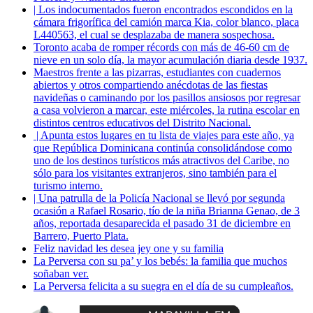
| Los indocumentados fueron encontrados escondidos en la
cámara frigorífica del camión marca Kia, color blanco, placa
L440563, el cual se desplazaba de manera sospechosa.
Toronto acaba de romper récords con más de 46-60 cm de
nieve en un solo día, la mayor acumulación diaria desde 1937.
Maestros frente a las pizarras, estudiantes con cuadernos
abiertos y otros compartiendo anécdotas de las fiestas
navideñas o caminando por los pasillos ansiosos por regresar
a casa volvieron a marcar, este miércoles, la rutina escolar en
distintos centros educativos del Distrito Nacional.
| Apunta estos lugares en tu lista de viajes para este año, ya
que República Dominicana continúa consolidándose como
uno de los destinos turísticos más atractivos del Caribe, no
sólo para los visitantes extranjeros, sino también para el
turismo interno.
| Una patrulla de la Policía Nacional se llevó por segunda
ocasión a Rafael Rosario, tío de la niña Brianna Genao, de 3
años, reportada desaparecida el pasado 31 de diciembre en
Barrero, Puerto Plata.
Feliz navidad les desea jey one y su familia
La Perversa con su pa’ y los bebés: la familia que muchos
soñaban ver.
La Perversa felicita a su suegra en el día de su cumpleaños.