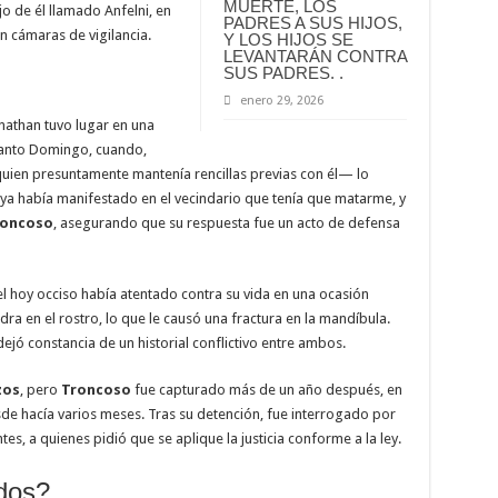
MUERTE, LOS
jo de él llamado Anfelni, en
PADRES A SUS HIJOS,
 cámaras de vigilancia.
Y LOS HIJOS SE
LEVANTARÁN CONTRA
SUS PADRES. .
enero 29, 2026
Jonathan tuvo lugar en una
Santo Domingo, cuando,
quien presuntamente mantenía rencillas previas con él— lo
Él ya había manifestado en el vecindario que tenía que matarme, y
roncoso
, asegurando que su respuesta fue un acto de defensa
el hoy occiso había atentado contra su vida en una ocasión
ra en el rostro, lo que le causó una fractura en la mandíbula.
ejó constancia de un historial conflictivo entre ambos.
zos
, pero
Troncoso
fue capturado más de un año después, en
de hacía varios meses. Tras su detención, fue interrogado por
, a quienes pidió que se aplique la justicia conforme a la ley.
dos?