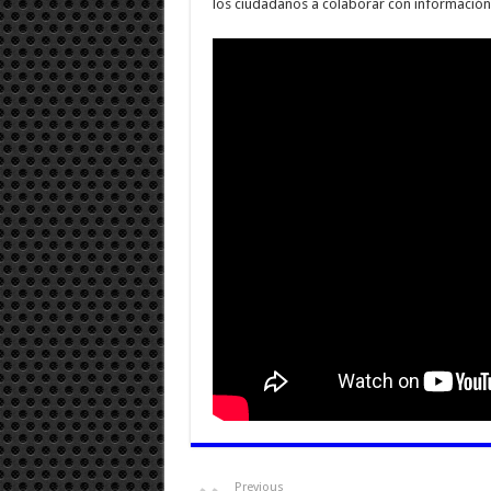
los ciudadanos a colaborar con información 
Previous