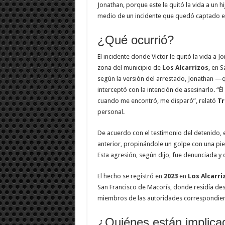
Jonathan, porque este le quitó la vida a un hi
medio de un incidente que quedó captado en
¿Qué ocurrió?
El incidente donde Victor le quitó la vida a 
zona del municipio de
Los Alcarrizos
, en 
según la versión del arrestado, Jonathan —
interceptó con la intención de asesinarlo. “
cuando me encontró, me disparó”, relató
T
personal.
De acuerdo con el testimonio del detenido, 
anterior, propinándole un golpe con una pied
Esta agresión, según dijo, fue denunciada y d
El hecho se registró en
2023
en
Los Alcarri
San Francisco de Macorís, donde residía des
miembros de las autoridades correspondientes
¿Quiénes están implica