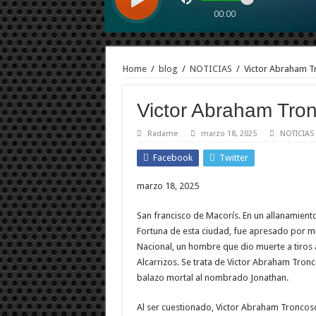
Home
/
blog
/
NOTICIAS
/
Victor Abraham T
Victor Abraham Tro
Radame
marzo 18, 2025
NOTICIAS
Facebook
Twitter
marzo 18, 2025
San francisco de Macorís. En un allanamiento
Fortuna de esta ciudad, fue apresado por mi
Nacional, un hombre que dio muerte a tiros a
Alcarrizos. Se trata de Victor Abraham Tron
balazo mortal al nombrado Jonathan.
Al ser cuestionado, Victor Abraham Troncoso 