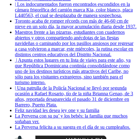
| Los indocumentados fueron encontrados escondidos en la
cámara frigorífica del camión marca Kia, color blanco, placa
L440563, el cual se desplazaba de manera sospechosa.
Toronto acaba de romper récords con más de 46-60 cm de
nieve en un solo día, la mayor acumulación diaria desde 1937.
Maestros frente a las pizarras, estudiantes con cuadernos
abiertos y otros compartiendo anécdotas de las fiestas
navideñas o caminando por los pasillos ansiosos por regresar
a casa volvieron a marcar, este miércoles, la rutina escolar en
distintos centros educativos del Distrito Nacional.
| Apunta estos lugares en tu lista de viajes para este año, ya
que República Dominicana continúa consolidándose como
uno de los destinos turísticos más atractivos del Caribe, no
sólo para los visitantes extranjeros, sino también para el
turismo interno.
| Una patrulla de la Policía Nacional se llevó por segunda
ocasión a Rafael Rosario, tío de la niña Brianna Genao, de 3
años, reportada desaparecida el pasado 31 de diciembre en
Barrero, Puerto Plata.
Feliz navidad les desea jey one y su familia
La Perversa con su pa’ y los bebés: la familia que muchos
soñaban ver.
La Perversa felicita a su suegra en el día de su cumpleaños.