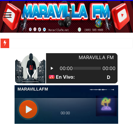
| Apunta estos lugares en tu lista de viajes para este año, ya que República Dom