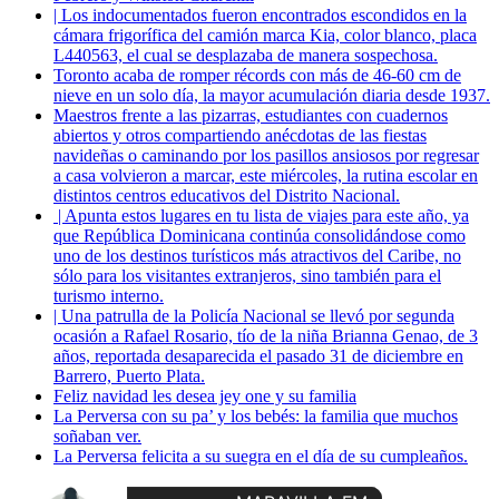
| Los indocumentados fueron encontrados escondidos en la
cámara frigorífica del camión marca Kia, color blanco, placa
L440563, el cual se desplazaba de manera sospechosa.
Toronto acaba de romper récords con más de 46-60 cm de
nieve en un solo día, la mayor acumulación diaria desde 1937.
Maestros frente a las pizarras, estudiantes con cuadernos
abiertos y otros compartiendo anécdotas de las fiestas
navideñas o caminando por los pasillos ansiosos por regresar
a casa volvieron a marcar, este miércoles, la rutina escolar en
distintos centros educativos del Distrito Nacional.
| Apunta estos lugares en tu lista de viajes para este año, ya
que República Dominicana continúa consolidándose como
uno de los destinos turísticos más atractivos del Caribe, no
sólo para los visitantes extranjeros, sino también para el
turismo interno.
| Una patrulla de la Policía Nacional se llevó por segunda
ocasión a Rafael Rosario, tío de la niña Brianna Genao, de 3
años, reportada desaparecida el pasado 31 de diciembre en
Barrero, Puerto Plata.
Feliz navidad les desea jey one y su familia
La Perversa con su pa’ y los bebés: la familia que muchos
soñaban ver.
La Perversa felicita a su suegra en el día de su cumpleaños.