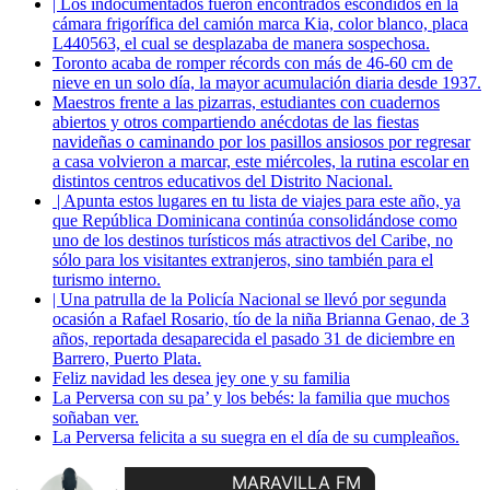
| Los indocumentados fueron encontrados escondidos en la
cámara frigorífica del camión marca Kia, color blanco, placa
L440563, el cual se desplazaba de manera sospechosa.
Toronto acaba de romper récords con más de 46-60 cm de
nieve en un solo día, la mayor acumulación diaria desde 1937.
Maestros frente a las pizarras, estudiantes con cuadernos
abiertos y otros compartiendo anécdotas de las fiestas
navideñas o caminando por los pasillos ansiosos por regresar
a casa volvieron a marcar, este miércoles, la rutina escolar en
distintos centros educativos del Distrito Nacional.
| Apunta estos lugares en tu lista de viajes para este año, ya
que República Dominicana continúa consolidándose como
uno de los destinos turísticos más atractivos del Caribe, no
sólo para los visitantes extranjeros, sino también para el
turismo interno.
| Una patrulla de la Policía Nacional se llevó por segunda
ocasión a Rafael Rosario, tío de la niña Brianna Genao, de 3
años, reportada desaparecida el pasado 31 de diciembre en
Barrero, Puerto Plata.
Feliz navidad les desea jey one y su familia
La Perversa con su pa’ y los bebés: la familia que muchos
soñaban ver.
La Perversa felicita a su suegra en el día de su cumpleaños.