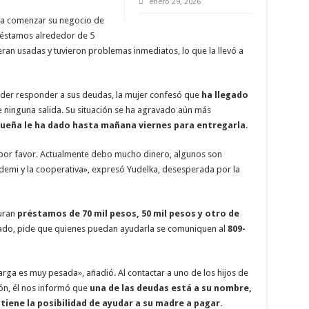
enero 29, 2026
ara comenzar su negocio de
préstamos alrededor de 5
ran usadas y tuvieron problemas inmediatos, lo que la llevó a
poder responder a sus deudas, la mujer confesó que
ha llegado
e ninguna salida. Su situación se ha agravado aún más
a dueña le ha dado hasta mañana viernes para entregarla.
por favor. Actualmente debo mucho dinero, algunos son
emi y la cooperativa», expresó Yudelka, desesperada por la
uran
préstamos de 70 mil pesos, 50 mil pesos y otro de
ado, pide que quienes puedan ayudarla se comuniquen al
809-
arga es muy pesada», añadió. Al contactar a uno de los hijos de
ión, él nos informó que
una de las deudas está a su nombre,
iene la posibilidad de ayudar a su madre a pagar.