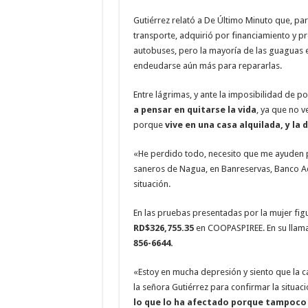
Gutiérrez relató a De Último Minuto que, p
transporte, adquirió por financiamiento y 
autobuses, pero la mayoría de las guaguas e
endeudarse aún más para repararlas.
Entre lágrimas, y ante la imposibilidad de 
a pensar en quitarse la vida
, ya que no v
porque
vive en una casa alquilada, y l
«He perdido todo, necesito que me ayuden 
saneros de Nagua, en Banreservas, Banco Ad
situación.
En las pruebas presentadas por la mujer fig
RD$326,755.35
en COOPASPIREE. En su llam
856-6644.
«Estoy en mucha depresión y siento que la c
la señora Gutiérrez para confirmar la situac
lo que lo ha afectado porque tampoco t