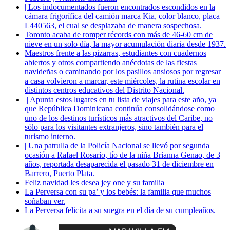
| Los indocumentados fueron encontrados escondidos en la
cámara frigorífica del camión marca Kia, color blanco, placa
L440563, el cual se desplazaba de manera sospechosa.
Toronto acaba de romper récords con más de 46-60 cm de
nieve en un solo día, la mayor acumulación diaria desde 1937.
Maestros frente a las pizarras, estudiantes con cuadernos
abiertos y otros compartiendo anécdotas de las fiestas
navideñas o caminando por los pasillos ansiosos por regresar
a casa volvieron a marcar, este miércoles, la rutina escolar en
distintos centros educativos del Distrito Nacional.
| Apunta estos lugares en tu lista de viajes para este año, ya
que República Dominicana continúa consolidándose como
uno de los destinos turísticos más atractivos del Caribe, no
sólo para los visitantes extranjeros, sino también para el
turismo interno.
| Una patrulla de la Policía Nacional se llevó por segunda
ocasión a Rafael Rosario, tío de la niña Brianna Genao, de 3
años, reportada desaparecida el pasado 31 de diciembre en
Barrero, Puerto Plata.
Feliz navidad les desea jey one y su familia
La Perversa con su pa’ y los bebés: la familia que muchos
soñaban ver.
La Perversa felicita a su suegra en el día de su cumpleaños.