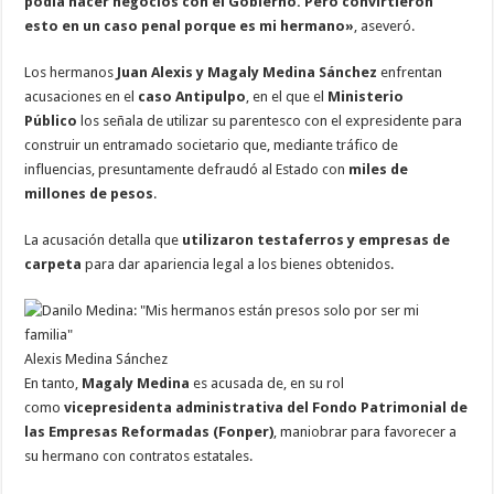
podía hacer negocios con el Gobierno. Pero convirtieron
esto en un caso penal porque es mi hermano»
, aseveró.
Los hermanos
Juan Alexis y Magaly Medina Sánchez
enfrentan
acusaciones en el
caso Antipulpo
, en el que el
Ministerio
Público
los señala de utilizar su parentesco con el expresidente para
construir un entramado societario que, mediante tráfico de
influencias, presuntamente defraudó al Estado con
miles de
millones de pesos
.
La acusación detalla que
utilizaron testaferros y empresas de
carpeta
para dar apariencia legal a los bienes obtenidos.
Alexis Medina Sánchez
En tanto,
Magaly Medina
es acusada de, en su rol
como
vicepresidenta administrativa del Fondo Patrimonial de
las Empresas Reformadas (Fonper)
, maniobrar para favorecer a
su hermano con contratos estatales.