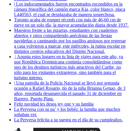
| Los indocumentados fueron encontrados escondidos en la
cámara frigorífica del camión marca Kia, color blanco, placa
L440563, el cual se desplazaba de manera sospechosa.
Toronto acaba de romper récords con más de 46-60 cm de
nieve en un solo día, la mayor acumulación diaria desde 1937.
Maestros frente a las pizarras, estudiantes con cuadernos
abiertos y otros compartiendo anécdotas de las fiestas
navideñas o caminando por los pasillos ansiosos por regresar
a casa volvieron a marcar, este miércoles, la rutina escolar en
distintos centros educativos del Distrito Nacional.
| Apunta estos lugares en tu lista de viajes para este año, ya
que República Dominicana continúa consolidándose como
uno de los destinos turísticos más atractivos del Caribe, no
sólo para los visitantes extranjeros, sino también para el
turismo interno.
| Una patrulla de la Policía Nacional se llevó por segunda
ocasión a Rafael Rosario, tío de la niña Brianna Genao, de 3
años, reportada desaparecida el pasado 31 de diciembre en
Barrero, Puerto Plata.
Feliz navidad les desea jey one y su familia
La Perversa con su pa’ y los bebés: la familia que muchos
soñaban ver.
La Perversa felicita a su suegra en el día de su cumpleaños.