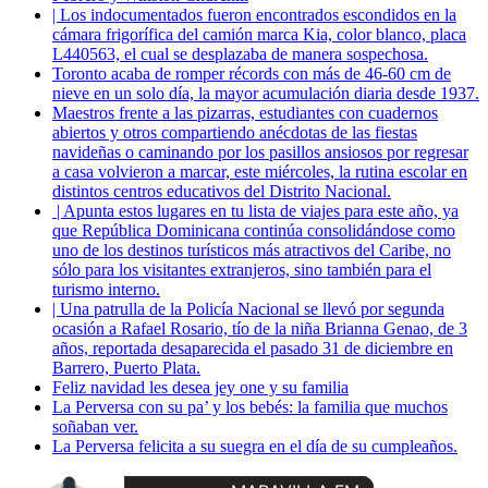
| Los indocumentados fueron encontrados escondidos en la
cámara frigorífica del camión marca Kia, color blanco, placa
L440563, el cual se desplazaba de manera sospechosa.
Toronto acaba de romper récords con más de 46-60 cm de
nieve en un solo día, la mayor acumulación diaria desde 1937.
Maestros frente a las pizarras, estudiantes con cuadernos
abiertos y otros compartiendo anécdotas de las fiestas
navideñas o caminando por los pasillos ansiosos por regresar
a casa volvieron a marcar, este miércoles, la rutina escolar en
distintos centros educativos del Distrito Nacional.
| Apunta estos lugares en tu lista de viajes para este año, ya
que República Dominicana continúa consolidándose como
uno de los destinos turísticos más atractivos del Caribe, no
sólo para los visitantes extranjeros, sino también para el
turismo interno.
| Una patrulla de la Policía Nacional se llevó por segunda
ocasión a Rafael Rosario, tío de la niña Brianna Genao, de 3
años, reportada desaparecida el pasado 31 de diciembre en
Barrero, Puerto Plata.
Feliz navidad les desea jey one y su familia
La Perversa con su pa’ y los bebés: la familia que muchos
soñaban ver.
La Perversa felicita a su suegra en el día de su cumpleaños.