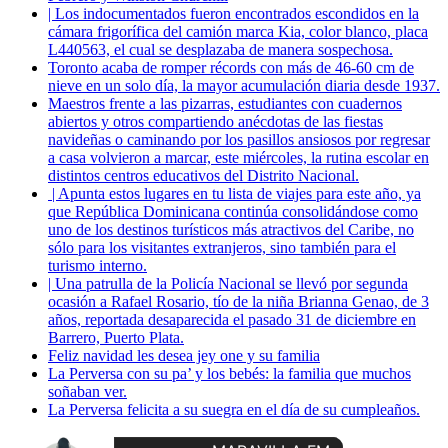
| Los indocumentados fueron encontrados escondidos en la
cámara frigorífica del camión marca Kia, color blanco, placa
L440563, el cual se desplazaba de manera sospechosa.
Toronto acaba de romper récords con más de 46-60 cm de
nieve en un solo día, la mayor acumulación diaria desde 1937.
Maestros frente a las pizarras, estudiantes con cuadernos
abiertos y otros compartiendo anécdotas de las fiestas
navideñas o caminando por los pasillos ansiosos por regresar
a casa volvieron a marcar, este miércoles, la rutina escolar en
distintos centros educativos del Distrito Nacional.
| Apunta estos lugares en tu lista de viajes para este año, ya
que República Dominicana continúa consolidándose como
uno de los destinos turísticos más atractivos del Caribe, no
sólo para los visitantes extranjeros, sino también para el
turismo interno.
| Una patrulla de la Policía Nacional se llevó por segunda
ocasión a Rafael Rosario, tío de la niña Brianna Genao, de 3
años, reportada desaparecida el pasado 31 de diciembre en
Barrero, Puerto Plata.
Feliz navidad les desea jey one y su familia
La Perversa con su pa’ y los bebés: la familia que muchos
soñaban ver.
La Perversa felicita a su suegra en el día de su cumpleaños.