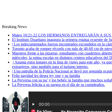
Breaking News
Mateo 10:21-22 LOS HERMANOS ENTREGARÁN A SUS
El Instituto Duartiano inaugura la primera estatua ecuestre de 
| Los indocumentados fueron encontrados escondidos en la cáma
Toronto acaba de romper récords con más de 46-60 cm de nieve
Maestros frente a las pizarras, estudiantes con cuadernos abiert
miércoles, la rutina escolar en distintos centros educativos del D
| Apunta estos lugares en tu lista de viajes para este año, ya q
extranjeros, sino también para el turismo interno.
| Una patrulla de la Policía Nacional se llevó por segunda ocas
Feliz navidad les desea jey one y su familia
La Perversa con su pa’ y los bebés: la familia que muchos soña
La Perversa felicita a su suegra en el día de su cumpleaños.