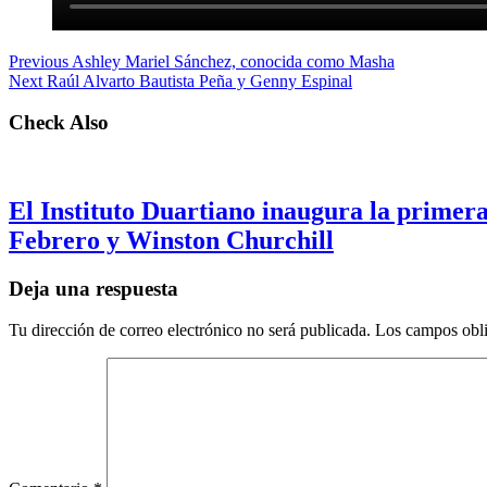
Previous
Ashley Mariel Sánchez, conocida como Masha
Next
Raúl Alvarto Bautista Peña y Genny Espinal
Check Also
El Instituto Duartiano inaugura la primera
Febrero y Winston Churchill
Deja una respuesta
Tu dirección de correo electrónico no será publicada.
Los campos obli