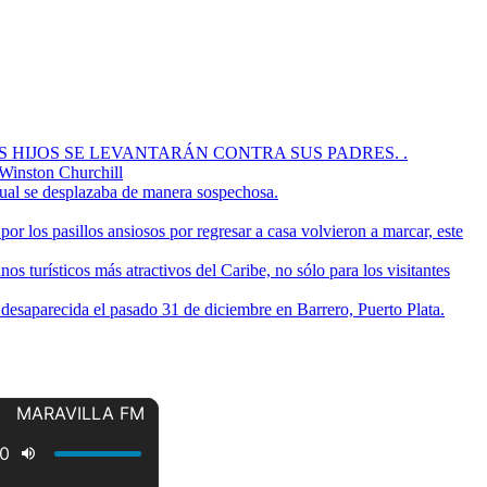
OS HIJOS SE LEVANTARÁN CONTRA SUS PADRES. .
 Winston Churchill
cual se desplazaba de manera sospechosa.
or los pasillos ansiosos por regresar a casa volvieron a marcar, este
s turísticos más atractivos del Caribe, no sólo para los visitantes
a desaparecida el pasado 31 de diciembre en Barrero, Puerto Plata.