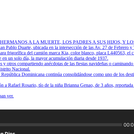
 HERMANOS A LA MUERTE, LOS PADRES A SUS HIJOS, Y L
Juan Pablo Duarte, ubicada en la intersección de las Av. 27 de Febrero y
ra frigorífica del camión marca Kia, color blanco, placa L440563, el 
 en un solo día, la mayor acumulación diaria desde 1937.
os y otros compartiendo anécdotas de las fiestas navideñas o caminando p
istrito Nacional.
ue República Dominicana continúa consolidándose como uno de los destino
ión a Rafael Rosario, tío de la niña Brianna Genao, de 3 años, reportad
ban ver.