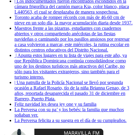
| Los indocumentados fueron encontrados escondidos en la
cámara frigorífica del camión marca Kia, color blanco, placa
L440563, el cual se desplazaba de manera sospechosa.
Toronto acaba de romper récords con más de 46-60 cm de
nieve en un solo día, la mayor acumulación diaria desde 1937.
Maestros frente a las pizarras, estudiantes con cuadernos
abiertos y otros compartiendo anécdotas de las fiestas
navideñas o caminando por los pasillos ansiosos por regresar
a casa volvieron a marcar, este miércoles, la rutina escolar en
distintos centros educativos del Distrito Nacional.
| Apunta estos lugares en tu lista de viajes para este año, ya
que República Dominicana continúa consolidándose como
uno de los destinos turísticos más atractivos del Caribe, no
sólo para los visitantes extranjeros, sino también para el
turismo interno.
| Una patrulla de la Policía Nacional se llevó por segunda
ocasión a Rafael Rosario, tío de la niña Brianna Genao, de 3
años, reportada desaparecida el pasado 31 de diciembre en
Barrero, Puerto Plata.
Feliz navidad les desea jey one y su familia
La Perversa con su pa’ y los bebés: la familia que muchos
soñaban ver.
La Perversa felicita a su suegra en el día de su cumpleaños.