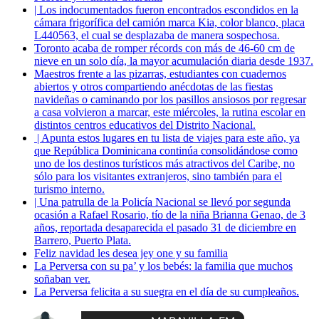
| Los indocumentados fueron encontrados escondidos en la
cámara frigorífica del camión marca Kia, color blanco, placa
L440563, el cual se desplazaba de manera sospechosa.
Toronto acaba de romper récords con más de 46-60 cm de
nieve en un solo día, la mayor acumulación diaria desde 1937.
Maestros frente a las pizarras, estudiantes con cuadernos
abiertos y otros compartiendo anécdotas de las fiestas
navideñas o caminando por los pasillos ansiosos por regresar
a casa volvieron a marcar, este miércoles, la rutina escolar en
distintos centros educativos del Distrito Nacional.
| Apunta estos lugares en tu lista de viajes para este año, ya
que República Dominicana continúa consolidándose como
uno de los destinos turísticos más atractivos del Caribe, no
sólo para los visitantes extranjeros, sino también para el
turismo interno.
| Una patrulla de la Policía Nacional se llevó por segunda
ocasión a Rafael Rosario, tío de la niña Brianna Genao, de 3
años, reportada desaparecida el pasado 31 de diciembre en
Barrero, Puerto Plata.
Feliz navidad les desea jey one y su familia
La Perversa con su pa’ y los bebés: la familia que muchos
soñaban ver.
La Perversa felicita a su suegra en el día de su cumpleaños.