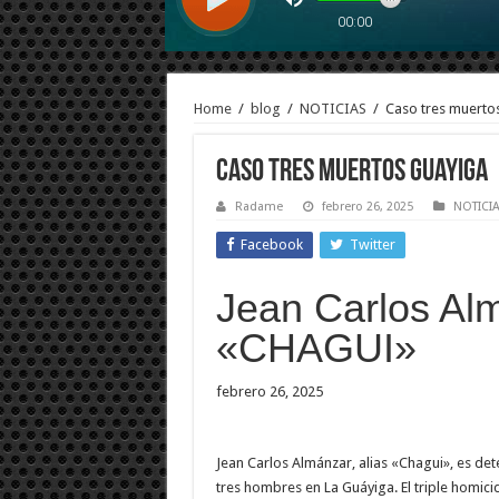
Home
/
blog
/
NOTICIAS
/
Caso tres muerto
Caso tres muertos Guayiga
Radame
febrero 26, 2025
NOTICI
Facebook
Twitter
Jean Carlos Al
«CHAGUI»
febrero 26, 2025
Jean Carlos Almánzar, alias «Chagui», es det
tres hombres en La Guáyiga. El triple homicid