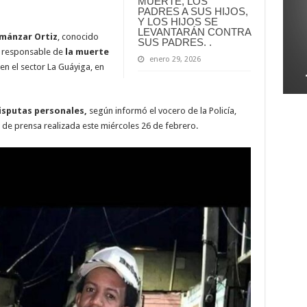
MUERTE, LOS
PADRES A SUS HIJOS,
Y LOS HIJOS SE
LEVANTARÁN CONTRA
lmánzar
Ortiz
, conocido
SUS PADRES. .
l responsable de
la muerte
enero 29, 2026
n el sector La Guáyiga, en
disputas personales,
según informó el vocero de la Policía,
de prensa realizada este miércoles 26 de febrero.