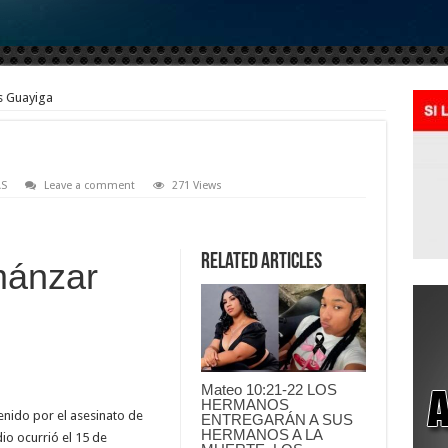
s Guayiga
AS
Leave a comment
271 Views
Related Articles
mánzar
Mateo 10:21-22 LOS
HERMANOS
enido por el asesinato de
ENTREGARÁN A SUS
HERMANOS A LA
io ocurrió el 15 de