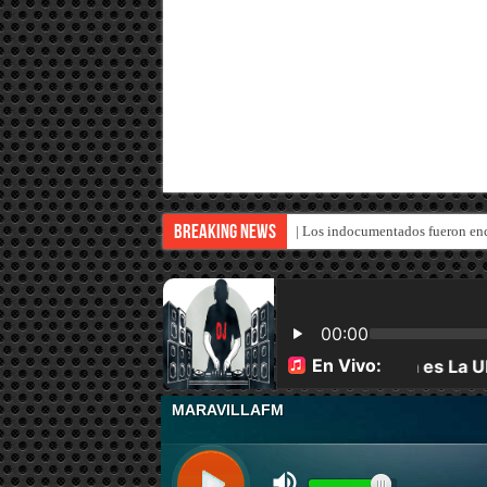
Breaking News
| Los indocumentados fueron enc