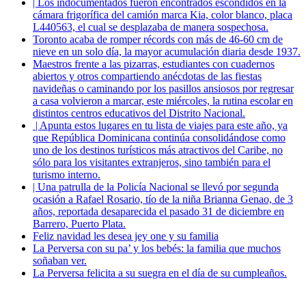
| Los indocumentados fueron encontrados escondidos en la
cámara frigorífica del camión marca Kia, color blanco, placa
L440563, el cual se desplazaba de manera sospechosa.
Toronto acaba de romper récords con más de 46-60 cm de
nieve en un solo día, la mayor acumulación diaria desde 1937.
Maestros frente a las pizarras, estudiantes con cuadernos
abiertos y otros compartiendo anécdotas de las fiestas
navideñas o caminando por los pasillos ansiosos por regresar
a casa volvieron a marcar, este miércoles, la rutina escolar en
distintos centros educativos del Distrito Nacional.
| Apunta estos lugares en tu lista de viajes para este año, ya
que República Dominicana continúa consolidándose como
uno de los destinos turísticos más atractivos del Caribe, no
sólo para los visitantes extranjeros, sino también para el
turismo interno.
| Una patrulla de la Policía Nacional se llevó por segunda
ocasión a Rafael Rosario, tío de la niña Brianna Genao, de 3
años, reportada desaparecida el pasado 31 de diciembre en
Barrero, Puerto Plata.
Feliz navidad les desea jey one y su familia
La Perversa con su pa’ y los bebés: la familia que muchos
soñaban ver.
La Perversa felicita a su suegra en el día de su cumpleaños.